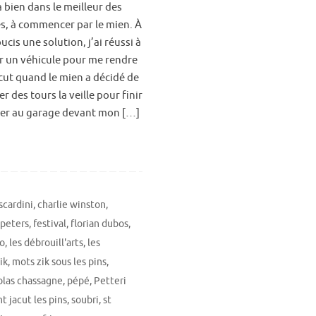
 bien dans le meilleur des
, à commencer par le mien. À
ucis une solution, j’ai réussi à
r un véhicule pour me rendre
acut quand le mien a décidé de
r des tours la veille pour finir
er au garage devant mon […]
scardini
,
charlie winston
,
peters
,
festival
,
florian dubos
,
o
,
les débrouill'arts
,
les
ik
,
mots zik sous les pins
,
olas chassagne
,
pépé
,
Petteri
nt jacut les pins
,
soubri
,
st