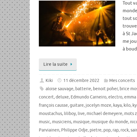
Tout va
mondes
tout so
trouve
à St J
me joue
à boud
Lire la suite
Kiki
11 décembre 2022
Mes concerts
aloise sauvage
,
batterie
,
benoit poher
,
brice mo
concert
,
deluxe
,
Edmundo Carneiro
,
electro
,
emma 
françois causse
,
guitare
,
jocelyn moze
,
kaya
,
kilo
,
ky
moustachus
,
liliboy
,
live
,
michael demeyere
,
mots z
music
,
musiciens
,
musique
,
musique du monde
,
nic
Parviainen
,
Philippe Odje
,
pietre
,
pop
,
rap
,
rock
,
sai