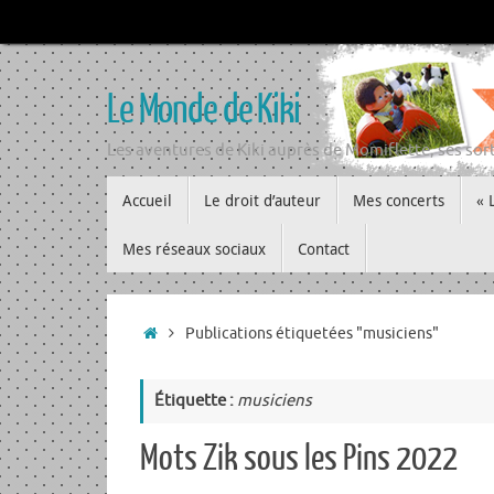
Passer
au
contenu
Le Monde de Kiki
Les aventures de Kiki auprès de Momiflette, ses sort
Passer
Accueil
Le droit d’auteur
Mes concerts
« 
au
contenu
Mes réseaux sociaux
Contact
Accueil
Publications étiquetées "musiciens"
Étiquette :
musiciens
Mots Zik sous les Pins 2022