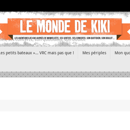
ies, ses concerts, son quotidien, son boulot
Les petits bateaux »… VRC mais pas que !
Mes périples
Mon quo