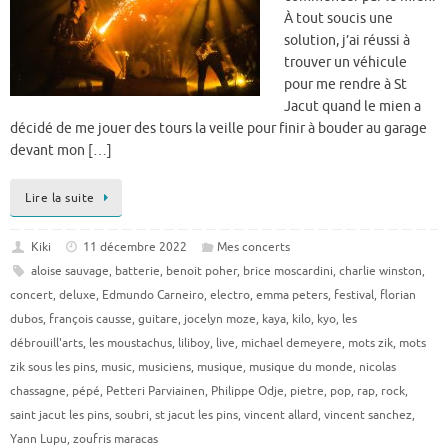
À tout soucis une
solution, j’ai réussi à
trouver un véhicule
pour me rendre à St
Jacut quand le mien a
décidé de me jouer des tours la veille pour finir à bouder au garage
devant mon […]
Lire la suite
Kiki
11 décembre 2022
Mes concerts
aloise sauvage
,
batterie
,
benoit poher
,
brice moscardini
,
charlie winston
,
concert
,
deluxe
,
Edmundo Carneiro
,
electro
,
emma peters
,
festival
,
florian
dubos
,
françois causse
,
guitare
,
jocelyn moze
,
kaya
,
kilo
,
kyo
,
les
débrouill'arts
,
les moustachus
,
liliboy
,
live
,
michael demeyere
,
mots zik
,
mots
zik sous les pins
,
music
,
musiciens
,
musique
,
musique du monde
,
nicolas
chassagne
,
pépé
,
Petteri Parviainen
,
Philippe Odje
,
pietre
,
pop
,
rap
,
rock
,
saint jacut les pins
,
soubri
,
st jacut les pins
,
vincent allard
,
vincent sanchez
,
Yann Lupu
,
zoufris maracas