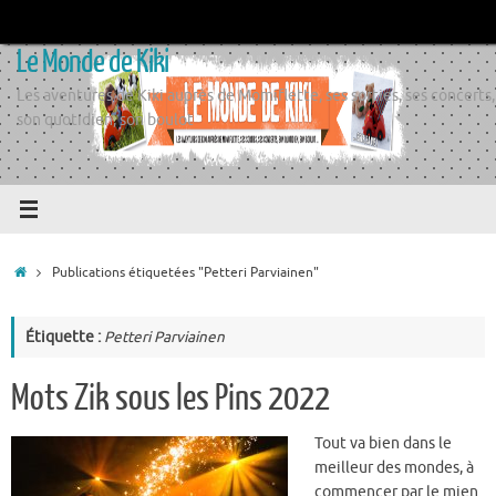
Passer
au
Le Monde de Kiki
contenu
Les aventures de Kiki auprès de Momiflette, ses sorties, ses concerts,
son quotidien, son boulot
Accueil
Publications étiquetées "Petteri Parviainen"
Étiquette :
Petteri Parviainen
Mots Zik sous les Pins 2022
Tout va bien dans le
meilleur des mondes, à
commencer par le mien.