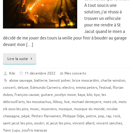
À tout soucis une
solution, j’ai réussi à
trouver un véhicule
pour me rendre à St
Jacut quand le mien a
décidé de me jouer des tours la veille pour finir à bouder au garage
devant mon […]
Lire la suite
Kiki
11 décembre 2022
Mes concerts
aloise sauvage
,
batterie
,
benoit poher
,
brice moscardini
,
charlie winston
,
concert
,
deluxe
,
Edmundo Carneiro
,
electro
,
emma peters
,
festival
,
florian
dubos
,
françois causse
,
guitare
,
jocelyn moze
,
kaya
,
kilo
,
kyo
,
les
débrouill'arts
,
les moustachus
,
liliboy
,
live
,
michael demeyere
,
mots zik
,
mots
zik sous les pins
,
music
,
musiciens
,
musique
,
musique du monde
,
nicolas
chassagne
,
pépé
,
Petteri Parviainen
,
Philippe Odje
,
pietre
,
pop
,
rap
,
rock
,
saint jacut les pins
,
soubri
,
st jacut les pins
,
vincent allard
,
vincent sanchez
,
Yann Lupu
,
zoufris maracas