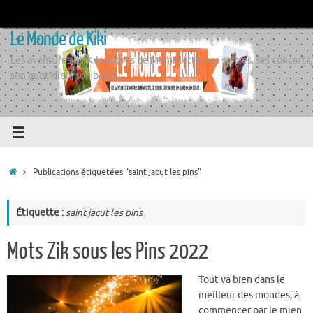
Passer
au
Le Monde de Kiki
contenu
Les aventures de Kiki auprès de Momiflette, ses sorties, ses concerts,
son quotidien, son boulot
Accueil
Publications étiquetées "saint jacut les pins"
Étiquette :
saint jacut les pins
Mots Zik sous les Pins 2022
Tout va bien dans le
meilleur des mondes, à
commencer par le mien.