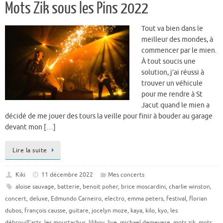
Mots Zik sous les Pins 2022
Tout va bien dans le
meilleur des mondes, à
commencer par le mien.
À tout soucis une
solution, j’ai réussi à
trouver un véhicule
pour me rendre à St
Jacut quand le mien a
décidé de me jouer des tours la veille pour finir à bouder au garage
devant mon […]
Lire la suite
Kiki
11 décembre 2022
Mes concerts
aloise sauvage
,
batterie
,
benoit poher
,
brice moscardini
,
charlie winston
,
concert
,
deluxe
,
Edmundo Carneiro
,
electro
,
emma peters
,
festival
,
florian
dubos
,
françois causse
,
guitare
,
jocelyn moze
,
kaya
,
kilo
,
kyo
,
les
débrouill'arts
,
les moustachus
,
liliboy
,
live
,
michael demeyere
,
mots zik
,
mots