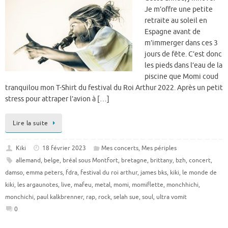
Je m’offre une petite
retraite au soleil en
Espagne avant de
m’immerger dans ces 3
jours de fête. C’est donc
les pieds dans l’eau de la
piscine que Momi coud
tranquilou mon T-Shirt du festival du Roi Arthur 2022. Après un petit
stress pour attraper l’avion à […]
Lire la suite
Kiki
18 février 2023
Mes concerts
,
Mes périples
allemand
,
belge
,
bréal sous Montfort
,
bretagne
,
brittany
,
bzh
,
concert
,
damso
,
emma peters
,
fdra
,
festival du roi arthur
,
james bks
,
kiki
,
le monde de
kiki
,
les argaunotes
,
live
,
mafeu
,
metal
,
momi
,
momiflette
,
monchhichi
,
monchichi
,
paul kalkbrenner
,
rap
,
rock
,
selah sue
,
soul
,
ultra vomit
0