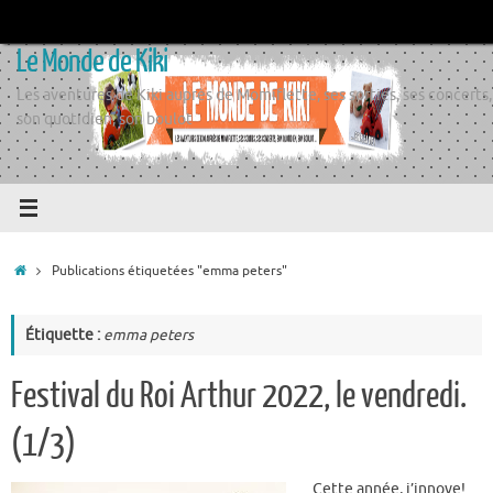
Passer
au
Le Monde de Kiki
contenu
Les aventures de Kiki auprès de Momiflette, ses sorties, ses concerts,
son quotidien, son boulot
Accueil
Publications étiquetées "emma peters"
Étiquette :
emma peters
Festival du Roi Arthur 2022, le vendredi.
(1/3)
Cette année, j’innove!