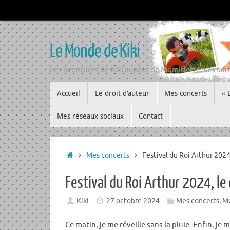
Passer
au
contenu
Le Monde de Kiki
Les aventures de Kiki auprès de Momiflette, ses sort
Passer
Accueil
Le droit d’auteur
Mes concerts
« 
au
contenu
Mes réseaux sociaux
Contact
Accueil
Mes concerts
Festival du Roi Arthur 2024
Festival du Roi Arthur 2024, le
Kiki
27 octobre 2024
Mes concerts
,
Me
Ce matin, je me réveille sans la pluie. Enfin, j