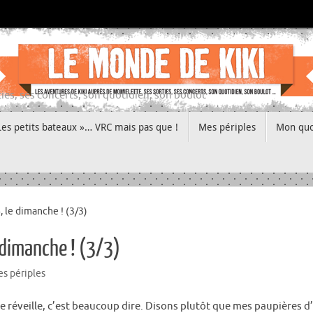
ies, ses concerts, son quotidien, son boulot
Les petits bateaux »… VRC mais pas que !
Mes périples
Mon quo
, le dimanche ! (3/3)
 dimanche ! (3/3)
s périples
e me réveille, c’est beaucoup dire. Disons plutôt que mes paupières 