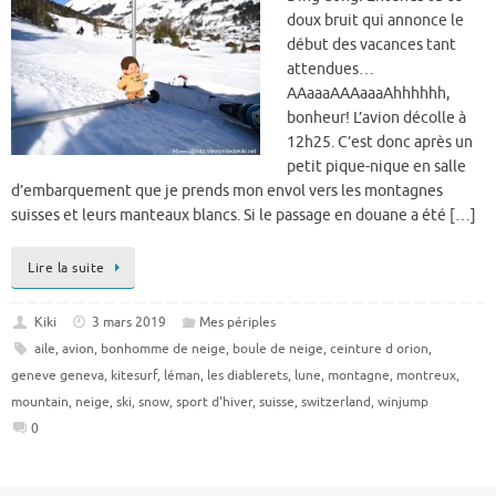
doux bruit qui annonce le
début des vacances tant
attendues…
AAaaaAAAaaaAhhhhhh,
bonheur! L’avion décolle à
12h25. C’est donc après un
petit pique-nique en salle
d’embarquement que je prends mon envol vers les montagnes
suisses et leurs manteaux blancs. Si le passage en douane a été […]
Lire la suite
Kiki
3 mars 2019
Mes périples
aile
,
avion
,
bonhomme de neige
,
boule de neige
,
ceinture d orion
,
geneve geneva
,
kitesurf
,
léman
,
les diablerets
,
lune
,
montagne
,
montreux
,
mountain
,
neige
,
ski
,
snow
,
sport d'hiver
,
suisse
,
switzerland
,
winjump
0