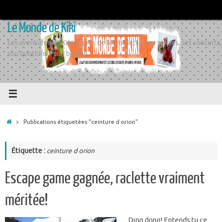
Passer
au
Le Monde de Kiki
contenu
Les aventures de Kiki auprès de Momiflette, ses sorties, ses concerts,
son quotidien, son boulot
Accueil
Publications étiquetées "ceinture d orion"
Étiquette :
ceinture d orion
Escape game gagnée, raclette vraiment
méritée!
Ding dong! Entends tu ce