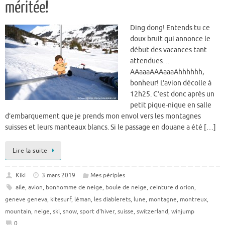
méritée!
Ding dong! Entends tu ce
doux bruit qui annonce le
début des vacances tant
attendues…
AAaaaAAAaaaAhhhhhh,
bonheur! L’avion décolle à
12h25. C’est donc après un
petit pique-nique en salle
d’embarquement que je prends mon envol vers les montagnes
suisses et leurs manteaux blancs. Si le passage en douane a été […]
Lire la suite
Kiki
3 mars 2019
Mes périples
aile
,
avion
,
bonhomme de neige
,
boule de neige
,
ceinture d orion
,
geneve geneva
,
kitesurf
,
léman
,
les diablerets
,
lune
,
montagne
,
montreux
,
mountain
,
neige
,
ski
,
snow
,
sport d'hiver
,
suisse
,
switzerland
,
winjump
0