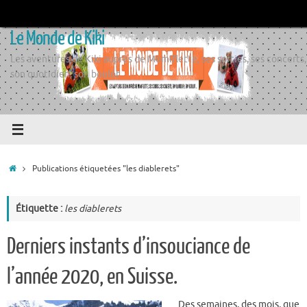
Passer
au
Le Monde de Kiki
contenu
Les aventures de Kiki auprès de Momiflette, ses sorties, ses concerts,
son quotidien, son boulot
Accueil
Publications étiquetées "les diablerets"
Étiquette :
les diablerets
Derniers instants d’insouciance de
l’année 2020, en Suisse.
Des semaines, des mois, que