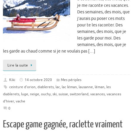
je me raconte ces vacances.
Des semaines, des mois, que
j’aurais pu poser ces mots
pour te les raconter. Des
semaines, des mois, que je
les garde pour moi. Des
semaines, des mois, que je
les garde au chaud comme si je ne voulais pas […]
Lire la suite
Kiki
14 octobre 2020
Mes périples
ceinture d'orion
,
diablerets
,
lac
,
lac léman
,
lausanne
,
léman
,
les
diablerets
,
luge
,
neige
,
ouchy
,
ski
,
suisse
,
switzerland
,
vacances
,
vacances
d'hiver
,
vache
0
Escape game gagnée, raclette vraiment