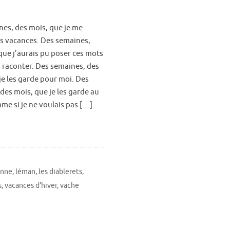
es, des mois, que je me
s vacances. Des semaines,
que j’aurais pu poser ces mots
s raconter. Des semaines, des
je les garde pour moi. Des
des mois, que je les garde au
e si je ne voulais pas […]
anne
,
léman
,
les diablerets
,
s
,
vacances d'hiver
,
vache