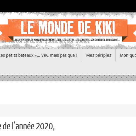
ies, ses concerts, son quotidien, son boulot
Les petits bateaux »… VRC mais pas que !
Mes périples
Mon quo
e de l’année 2020,