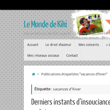
Passer
au
contenu
Le Monde de Kiki
Les aventures de Kiki auprès de Momiflette, ses sort
Passer
Accueil
Le droit d’auteur
Mes concerts
« 
au
contenu
Mes réseaux sociaux
Contact
Accueil
Publications étiquetées "vacances d’hiver"
Étiquette :
vacances d’hiver
Derniers instants d’insoucianc