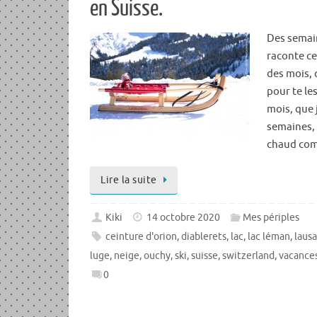
en Suisse.
Des semain
raconte ce
des mois, 
pour te le
mois, que 
semaines, 
chaud comm
Lire la suite
Kiki
14 octobre 2020
Mes périples
ceinture d'orion
,
diablerets
,
lac
,
lac léman
,
laus
luge
,
neige
,
ouchy
,
ski
,
suisse
,
switzerland
,
vacance
0