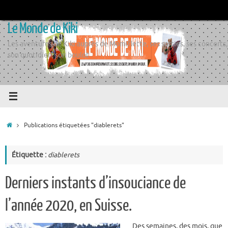
Passer
au
Le Monde de Kiki
contenu
Les aventures de Kiki auprès de Momiflette, ses sorties, ses concerts,
son quotidien, son boulot
Accueil
Publications étiquetées "diablerets"
Étiquette :
diablerets
Derniers instants d’insouciance de
l’année 2020, en Suisse.
Des semaines, des mois, que