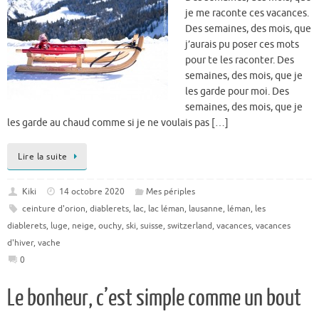
je me raconte ces vacances.
Des semaines, des mois, que
j’aurais pu poser ces mots
pour te les raconter. Des
semaines, des mois, que je
les garde pour moi. Des
semaines, des mois, que je
les garde au chaud comme si je ne voulais pas […]
Lire la suite
Kiki
14 octobre 2020
Mes périples
ceinture d'orion
,
diablerets
,
lac
,
lac léman
,
lausanne
,
léman
,
les
diablerets
,
luge
,
neige
,
ouchy
,
ski
,
suisse
,
switzerland
,
vacances
,
vacances
d'hiver
,
vache
0
Le bonheur, c’est simple comme un bout