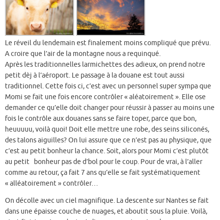
Le réveil du lendemain est finalement moins compliqué que prévu.
A croire que l’air de la montagne nous a requinqué.
Après les traditionnelles larmichettes des adieux, on prend notre
petit dèj à l’aéroport. Le passage à la douane est tout aussi
traditionnel. Cette fois ci, c’est avec un personnel super sympa que
Momi se fait une fois encore contrôler « aléatoirement ». Elle ose
demander ce qu’elle doit changer pour réussir à passer au moins une
fois le contrôle aux douanes sans se faire toper, parce que bon,
heuuuuu, voilà quoi! Doit elle mettre une robe, des seins siliconés,
des talons aiguilles? On lui assure que ce n’est pas au physique, que
c’est au petit bonheur la chance. Soit, alors pour Momi c’est plutôt
au petit bonheur pas de d’bol pour le coup. Pour de vrai, à l’aller
comme au retour, ça fait 7 ans qu’elle se fait systématiquement
« alléatoirement » contrôler…
On décolle avec un ciel magnifique. La descente sur Nantes se fait
dans une épaisse couche de nuages, et aboutit sous la pluie. Voilà,