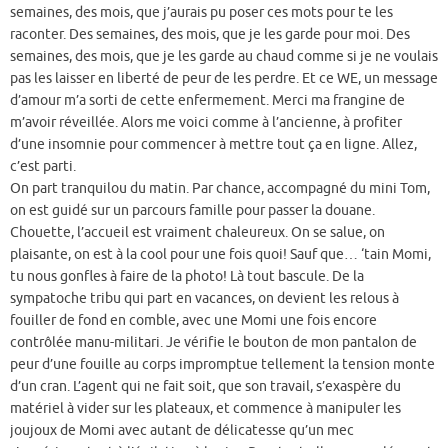
semaines, des mois, que j’aurais pu poser ces mots pour te les
raconter. Des semaines, des mois, que je les garde pour moi. Des
semaines, des mois, que je les garde au chaud comme si je ne voulais
pas les laisser en liberté de peur de les perdre. Et ce WE, un message
d’amour m’a sorti de cette enfermement. Merci ma frangine de
m’avoir réveillée. Alors me voici comme à l’ancienne, à profiter
d’une insomnie pour commencer à mettre tout ça en ligne. Allez,
c’est parti.
On part tranquilou du matin. Par chance, accompagné du mini Tom,
on est guidé sur un parcours famille pour passer la douane.
Chouette, l’accueil est vraiment chaleureux. On se salue, on
plaisante, on est à la cool pour une fois quoi! Sauf que… ‘tain Momi,
tu nous gonfles à faire de la photo! Là tout bascule. De la
sympatoche tribu qui part en vacances, on devient les relous à
fouiller de fond en comble, avec une Momi une fois encore
contrôlée manu-militari. Je vérifie le bouton de mon pantalon de
peur d’une fouille au corps impromptue tellement la tension monte
d’un cran. L’agent qui ne fait soit, que son travail, s’exaspère du
matériel à vider sur les plateaux, et commence à manipuler les
joujoux de Momi avec autant de délicatesse qu’un mec