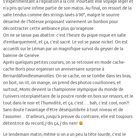
s’expérimentant à l’épilation à la cire. Pourtant elle voyage léger et
n’a pris qu’une infime partie de son matos. Au final, on ressort de la
salle tendus comme des strings lavés à 90°, malgré le sourire
désarmé de l’hôtesse proposant vainement un bonbon pour
décontracter cette ambiance plus qu’orageuse.
On ne se laisse pas abattre: c’est l’heure du pique-nique en salle
d’embarquement, et ça, c’est sacré. Le vol se passe nickel. On est
accueilli sur le Léman par un magnifique survol du geyser de la
baleine de Genève.
Après quelques petites courses, on se retrouve en mode cache-
cache Boris pour organiser un anniversaire surprise à
Bernardàfondlesmanoilles. On se cache, on se tombe dans les bras,
on boit, on rit, on mange, on prend des photos couillonnes, et
surtout, Momi devient la championne olympique du monde de
l’univers interplanétaire de la poutre ronde en bois sur ressors, et le
tout dans le noir et l’humidité, et ça, c’est…. bah, c’est cool, non?!
Sans doute l’avantage d’être déséquilibrée à tout niveau et de
l’assumer… D’ailleurs, jusqu’à preuve du contraire, elle est toujours
détentrice du record, j’dis ça, j’dis rien!
Le lendemain matin, même si on a un peu la tête lourde, c’est le