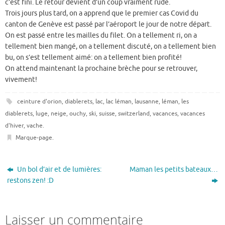
c’est fini. Le retour devient d’un coup vraiment rude.
Trois jours plus tard, on a apprend que le premier cas Covid du
canton de Genève est passé par l’aéroport le jour de notre départ.
On est passé entre les mailles du filet. On a tellement ri, on a
tellement bien mangé, on a tellement discuté, on a tellement bien
bu, on s’est tellement aimé: on a tellement bien profité!
On attend maintenant la prochaine brèche pour se retrouver,
vivement!
ceinture d'orion
,
diablerets
,
lac
,
lac léman
,
lausanne
,
léman
,
les
diablerets
,
luge
,
neige
,
ouchy
,
ski
,
suisse
,
switzerland
,
vacances
,
vacances
d'hiver
,
vache
.
Marque-page
.
Un bol d’air et de lumières:
Maman les petits bateaux…
restons zen! :D
Laisser un commentaire