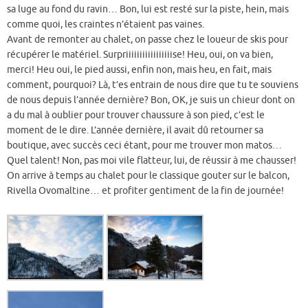
sa luge au fond du ravin… Bon, lui est resté sur la piste, hein, mais
comme quoi, les craintes n’étaient pas vaines.
Avant de remonter au chalet, on passe chez le loueur de skis pour
récupérer le matériel. Surpriiiiiiiiiiiiiiiiise! Heu, oui, on va bien,
merci! Heu oui, le pied aussi, enfin non, mais heu, en fait, mais
comment, pourquoi? Là, t’es entrain de nous dire que tu te souviens
de nous depuis l’année dernière? Bon, OK, je suis un chieur dont on
a du mal à oublier pour trouver chaussure à son pied, c’est le
moment de le dire. L’année dernière, il avait dû retourner sa
boutique, avec succès ceci étant, pour me trouver mon matos…
Quel talent! Non, pas moi vile flatteur, lui, de réussir à me chausser!
On arrive à temps au chalet pour le classique gouter sur le balcon,
Rivella Ovomaltine… et profiter gentiment de la fin de journée!