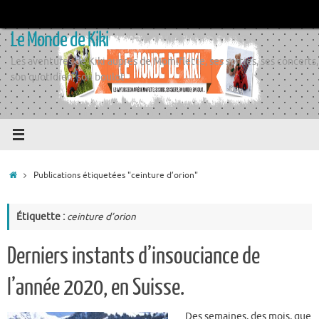
Passer
au
Le Monde de Kiki
contenu
Les aventures de Kiki auprès de Momiflette, ses sorties, ses concerts,
son quotidien, son boulot
Accueil
Publications étiquetées "ceinture d’orion"
Étiquette :
ceinture d’orion
Derniers instants d’insouciance de
l’année 2020, en Suisse.
Des semaines, des mois, que