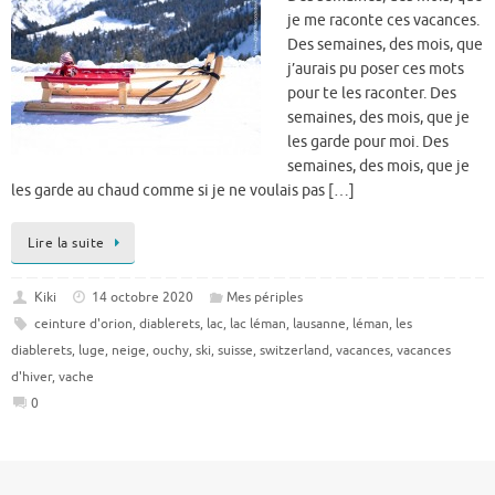
je me raconte ces vacances.
Des semaines, des mois, que
j’aurais pu poser ces mots
pour te les raconter. Des
semaines, des mois, que je
les garde pour moi. Des
semaines, des mois, que je
les garde au chaud comme si je ne voulais pas […]
Lire la suite
Kiki
14 octobre 2020
Mes périples
ceinture d'orion
,
diablerets
,
lac
,
lac léman
,
lausanne
,
léman
,
les
diablerets
,
luge
,
neige
,
ouchy
,
ski
,
suisse
,
switzerland
,
vacances
,
vacances
d'hiver
,
vache
0