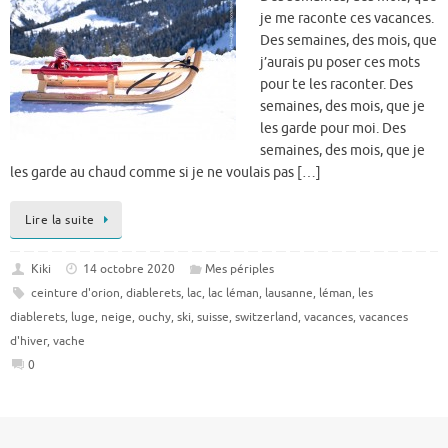
je me raconte ces vacances.
Des semaines, des mois, que
j’aurais pu poser ces mots
pour te les raconter. Des
semaines, des mois, que je
les garde pour moi. Des
semaines, des mois, que je
les garde au chaud comme si je ne voulais pas […]
Lire la suite
Kiki
14 octobre 2020
Mes périples
ceinture d'orion
,
diablerets
,
lac
,
lac léman
,
lausanne
,
léman
,
les
diablerets
,
luge
,
neige
,
ouchy
,
ski
,
suisse
,
switzerland
,
vacances
,
vacances
d'hiver
,
vache
0