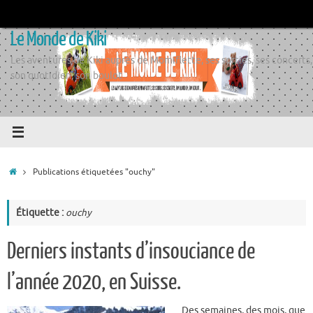
Passer
au
Le Monde de Kiki
contenu
Les aventures de Kiki auprès de Momiflette, ses sorties, ses concerts,
son quotidien, son boulot
Accueil
Publications étiquetées "ouchy"
Étiquette :
ouchy
Derniers instants d’insouciance de
l’année 2020, en Suisse.
Des semaines, des mois, que