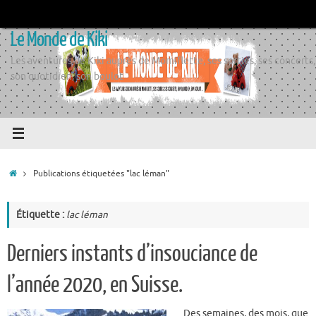
Passer
au
Le Monde de Kiki
contenu
Les aventures de Kiki auprès de Momiflette, ses sorties, ses concerts,
son quotidien, son boulot
Accueil
Publications étiquetées "lac léman"
Étiquette :
lac léman
Derniers instants d’insouciance de
l’année 2020, en Suisse.
Des semaines, des mois, que