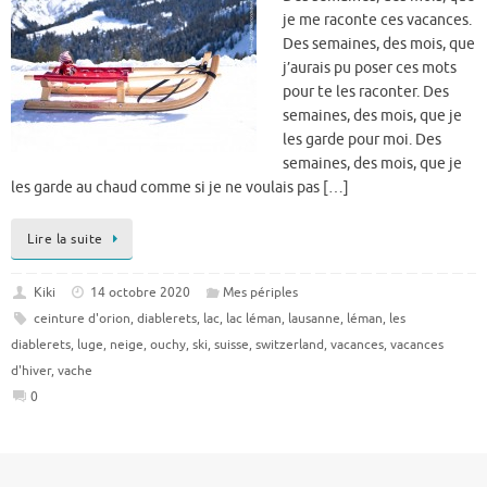
je me raconte ces vacances.
Des semaines, des mois, que
j’aurais pu poser ces mots
pour te les raconter. Des
semaines, des mois, que je
les garde pour moi. Des
semaines, des mois, que je
les garde au chaud comme si je ne voulais pas […]
Lire la suite
Kiki
14 octobre 2020
Mes périples
ceinture d'orion
,
diablerets
,
lac
,
lac léman
,
lausanne
,
léman
,
les
diablerets
,
luge
,
neige
,
ouchy
,
ski
,
suisse
,
switzerland
,
vacances
,
vacances
d'hiver
,
vache
0