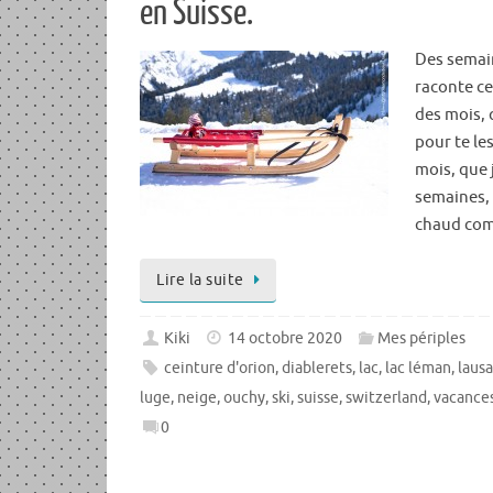
en Suisse.
Des semain
raconte ce
des mois, 
pour te le
mois, que 
semaines, 
chaud comm
Lire la suite
Kiki
14 octobre 2020
Mes périples
ceinture d'orion
,
diablerets
,
lac
,
lac léman
,
laus
luge
,
neige
,
ouchy
,
ski
,
suisse
,
switzerland
,
vacance
0