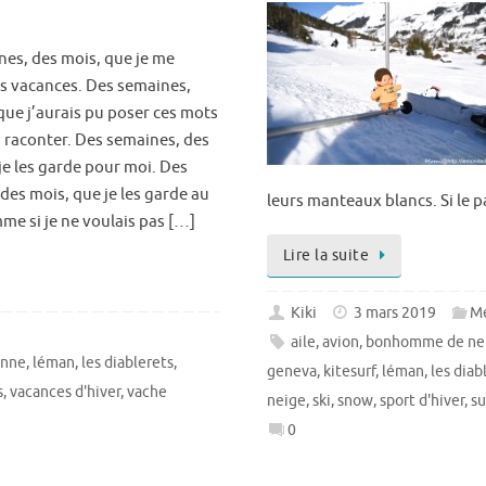
es, des mois, que je me
s vacances. Des semaines,
que j’aurais pu poser ces mots
s raconter. Des semaines, des
je les garde pour moi. Des
des mois, que je les garde au
leurs manteaux blancs. Si le 
e si je ne voulais pas […]
Lire la suite
Kiki
3 mars 2019
Me
aile
,
avion
,
bonhomme de ne
anne
,
léman
,
les diablerets
,
geneva
,
kitesurf
,
léman
,
les diab
s
,
vacances d'hiver
,
vache
neige
,
ski
,
snow
,
sport d'hiver
,
su
0