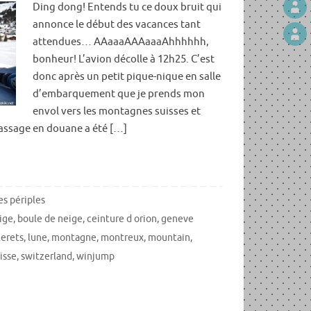
Ding dong! Entends tu ce doux bruit qui
annonce le début des vacances tant
attendues… AAaaaAAAaaaAhhhhhh,
bonheur! L’avion décolle à 12h25. C’est
donc après un petit pique-nique en salle
d’embarquement que je prends mon
envol vers les montagnes suisses et
passage en douane a été […]
s périples
ige
,
boule de neige
,
ceinture d orion
,
geneve
lerets
,
lune
,
montagne
,
montreux
,
mountain
,
isse
,
switzerland
,
winjump