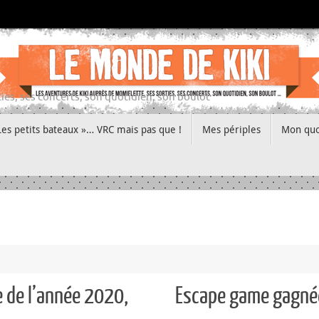
ies, ses concerts, son quotidien, son boulot
Les petits bateaux »… VRC mais pas que !
Mes périples
Mon quo
e de l’année 2020,
Escape game gagnée