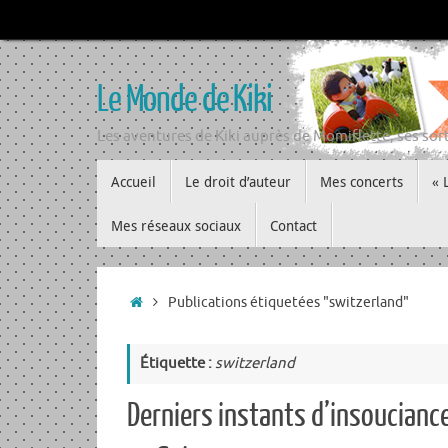
Passer
au
contenu
Le Monde de Kiki
Les aventures de Kiki auprès de Momiflette, ses sort
Passer
Accueil
Le droit d’auteur
Mes concerts
« 
au
contenu
Mes réseaux sociaux
Contact
Accueil
Publications étiquetées "switzerland"
Étiquette :
switzerland
Derniers instants d’insoucianc