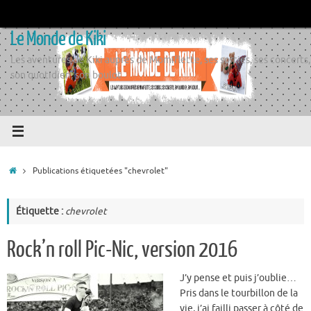
Passer
au
Le Monde de Kiki
contenu
Les aventures de Kiki auprès de Momiflette, ses sorties, ses concerts,
son quotidien, son boulot
Accueil
Publications étiquetées "chevrolet"
Étiquette :
chevrolet
Rock’n roll Pic-Nic, version 2016
J’y pense et puis j’oublie…
Pris dans le tourbillon de la
vie, j’ai failli passer à côté de