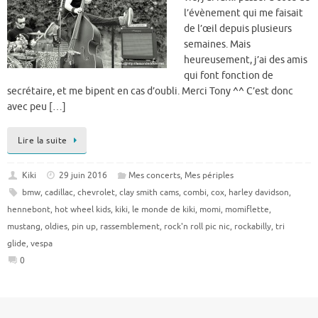
l’évènement qui me faisait
de l’œil depuis plusieurs
semaines. Mais
heureusement, j’ai des amis
qui font fonction de
secrétaire, et me bipent en cas d’oubli. Merci Tony ^^ C’est donc
avec peu […]
Lire la suite
Kiki
29 juin 2016
Mes concerts
,
Mes périples
bmw
,
cadillac
,
chevrolet
,
clay smith cams
,
combi
,
cox
,
harley davidson
,
hennebont
,
hot wheel kids
,
kiki
,
le monde de kiki
,
momi
,
momiflette
,
mustang
,
oldies
,
pin up
,
rassemblement
,
rock'n roll pic nic
,
rockabilly
,
tri
glide
,
vespa
0