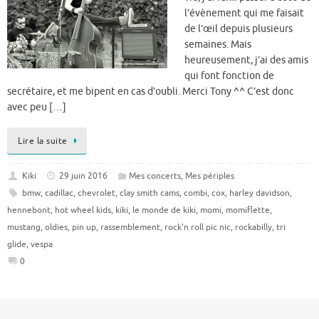
l’évènement qui me faisait
de l’œil depuis plusieurs
semaines. Mais
heureusement, j’ai des amis
qui font fonction de
secrétaire, et me bipent en cas d’oubli. Merci Tony ^^ C’est donc
avec peu […]
Lire la suite
Kiki
29 juin 2016
Mes concerts
,
Mes périples
bmw
,
cadillac
,
chevrolet
,
clay smith cams
,
combi
,
cox
,
harley davidson
,
hennebont
,
hot wheel kids
,
kiki
,
le monde de kiki
,
momi
,
momiflette
,
mustang
,
oldies
,
pin up
,
rassemblement
,
rock'n roll pic nic
,
rockabilly
,
tri
glide
,
vespa
0