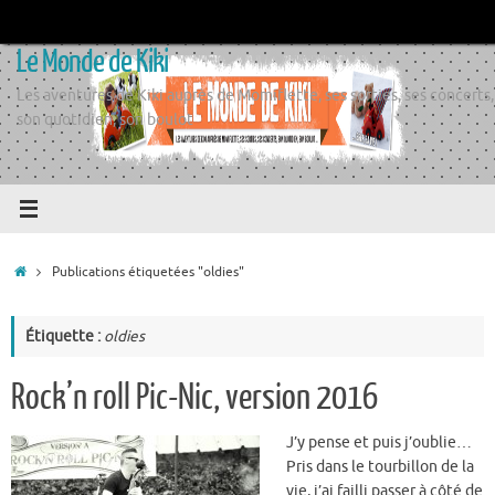
Passer
au
Le Monde de Kiki
contenu
Les aventures de Kiki auprès de Momiflette, ses sorties, ses concerts,
son quotidien, son boulot
Accueil
Publications étiquetées "oldies"
Étiquette :
oldies
Rock’n roll Pic-Nic, version 2016
J’y pense et puis j’oublie…
Pris dans le tourbillon de la
vie, j’ai failli passer à côté de