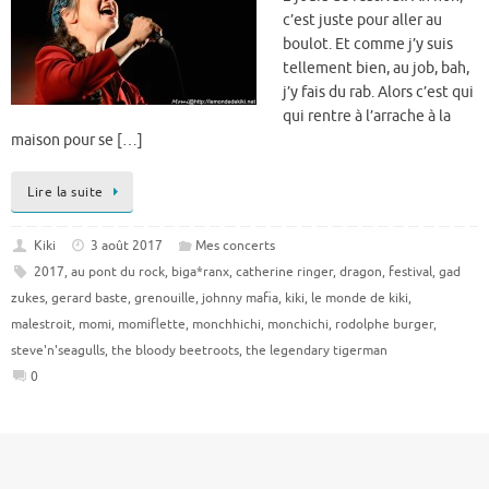
c’est juste pour aller au
boulot. Et comme j’y suis
tellement bien, au job, bah,
j’y fais du rab. Alors c’est qui
qui rentre à l’arrache à la
maison pour se […]
Lire la suite
Kiki
3 août 2017
Mes concerts
2017
,
au pont du rock
,
biga*ranx
,
catherine ringer
,
dragon
,
festival
,
gad
zukes
,
gerard baste
,
grenouille
,
johnny mafia
,
kiki
,
le monde de kiki
,
malestroit
,
momi
,
momiflette
,
monchhichi
,
monchichi
,
rodolphe burger
,
steve'n'seagulls
,
the bloody beetroots
,
the legendary tigerman
0