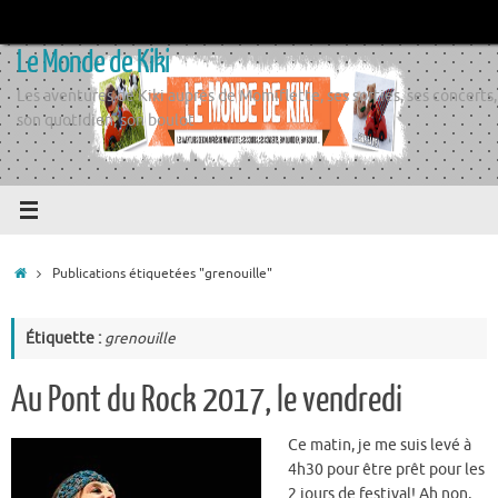
Passer
au
Le Monde de Kiki
contenu
Les aventures de Kiki auprès de Momiflette, ses sorties, ses concerts,
son quotidien, son boulot
Accueil
Publications étiquetées "grenouille"
Étiquette :
grenouille
Au Pont du Rock 2017, le vendredi
Ce matin, je me suis levé à
4h30 pour être prêt pour les
2 jours de festival! Ah non,