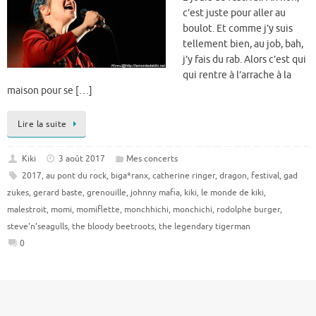
c’est juste pour aller au
boulot. Et comme j’y suis
tellement bien, au job, bah,
j’y fais du rab. Alors c’est qui
qui rentre à l’arrache à la
maison pour se […]
Lire la suite
Kiki
3 août 2017
Mes concerts
2017
,
au pont du rock
,
biga*ranx
,
catherine ringer
,
dragon
,
festival
,
gad
zukes
,
gerard baste
,
grenouille
,
johnny mafia
,
kiki
,
le monde de kiki
,
malestroit
,
momi
,
momiflette
,
monchhichi
,
monchichi
,
rodolphe burger
,
steve'n'seagulls
,
the bloody beetroots
,
the legendary tigerman
0