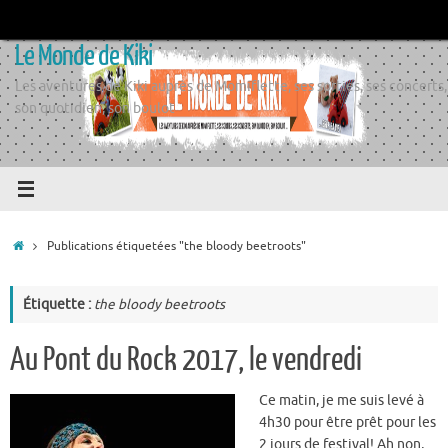
Passer
au
Le Monde de Kiki
contenu
Les aventures de Kiki auprès de Momiflette, ses sorties, ses concerts,
son quotidien, son boulot
Accueil
Publications étiquetées "the bloody beetroots"
Étiquette :
the bloody beetroots
Au Pont du Rock 2017, le vendredi
Ce matin, je me suis levé à
4h30 pour être prêt pour les
2 jours de festival! Ah non,