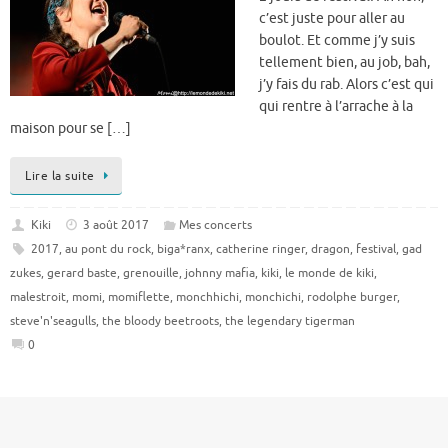
c’est juste pour aller au
boulot. Et comme j’y suis
tellement bien, au job, bah,
j’y fais du rab. Alors c’est qui
qui rentre à l’arrache à la
maison pour se […]
Lire la suite
Kiki
3 août 2017
Mes concerts
2017
,
au pont du rock
,
biga*ranx
,
catherine ringer
,
dragon
,
festival
,
gad
zukes
,
gerard baste
,
grenouille
,
johnny mafia
,
kiki
,
le monde de kiki
,
malestroit
,
momi
,
momiflette
,
monchhichi
,
monchichi
,
rodolphe burger
,
steve'n'seagulls
,
the bloody beetroots
,
the legendary tigerman
0