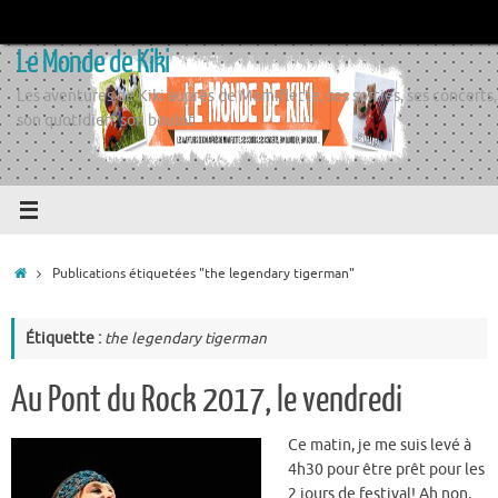
Passer
au
Le Monde de Kiki
contenu
Les aventures de Kiki auprès de Momiflette, ses sorties, ses concerts,
son quotidien, son boulot
Accueil
Publications étiquetées "the legendary tigerman"
Étiquette :
the legendary tigerman
Au Pont du Rock 2017, le vendredi
Ce matin, je me suis levé à
4h30 pour être prêt pour les
2 jours de festival! Ah non,