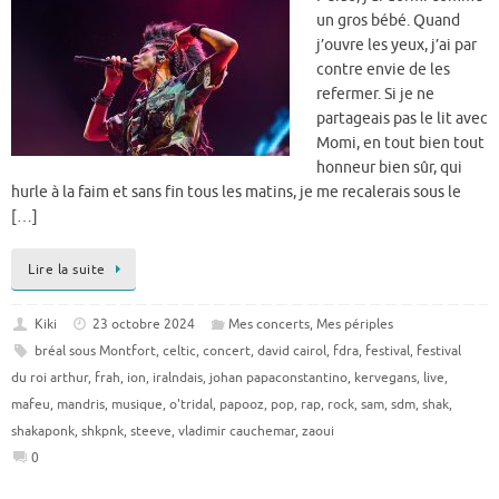
un gros bébé. Quand
j’ouvre les yeux, j’ai par
contre envie de les
refermer. Si je ne
partageais pas le lit avec
Momi, en tout bien tout
honneur bien sûr, qui
hurle à la faim et sans fin tous les matins, je me recalerais sous le
[…]
Lire la suite
Kiki
23 octobre 2024
Mes concerts
,
Mes périples
bréal sous Montfort
,
celtic
,
concert
,
david cairol
,
fdra
,
festival
,
festival
du roi arthur
,
frah
,
ion
,
iralndais
,
johan papaconstantino
,
kervegans
,
live
,
mafeu
,
mandris
,
musique
,
o'tridal
,
papooz
,
pop
,
rap
,
rock
,
sam
,
sdm
,
shak
,
shakaponk
,
shkpnk
,
steeve
,
vladimir cauchemar
,
zaoui
0