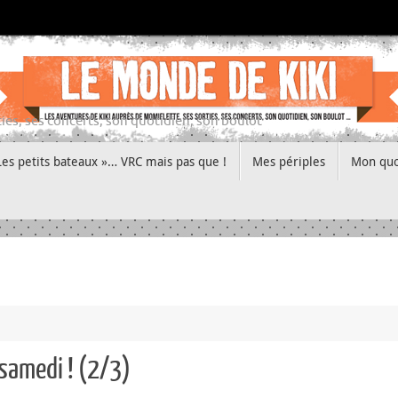
ies, ses concerts, son quotidien, son boulot
Les petits bateaux »… VRC mais pas que !
Mes périples
Mon quo
 samedi ! (2/3)