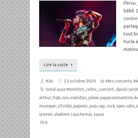
Perso,
bébé. Q
contre 
partage
tout b
hurle à
matins,
Lire la suite
Kiki
23 octobre 2024
Mes concerts
,
Me
bréal sous Montfort
,
celtic
,
concert
,
david cairo
arthur
,
frah
,
ion
,
iralndais
,
johan papaconstantino
,
k
musique
,
o'tridal
,
papooz
,
pop
,
rap
,
rock
,
sam
,
sdm
,
steeve
,
vladimir cauchemar
,
zaoui
0