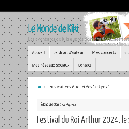
Passer
au
contenu
Le Monde de Kiki
Les aventures de Kiki auprès de Momiflette, ses sort
Passer
Accueil
Le droit d’auteur
Mes concerts
« 
au
contenu
Mes réseaux sociaux
Contact
Accueil
Publications étiquetées "shkpnk"
Étiquette :
shkpnk
Festival du Roi Arthur 2024, le