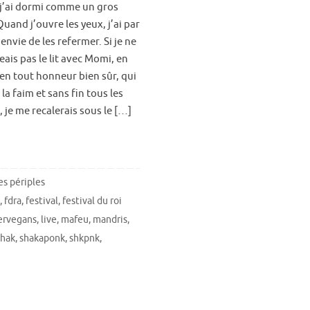
 j’ai dormi comme un gros
uand j’ouvre les yeux, j’ai par
envie de les refermer. Si je ne
ais pas le lit avec Momi, en
ien tout honneur bien sûr, qui
 la faim et sans fin tous les
 je me recalerais sous le […]
s périples
l
,
fdra
,
festival
,
festival du roi
ervegans
,
live
,
mafeu
,
mandris
,
shak
,
shakaponk
,
shkpnk
,