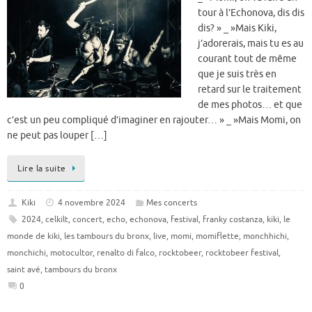
tour à l’Echonova, dis dis
dis? » _ »Mais Kiki,
j’adorerais, mais tu es au
courant tout de même
que je suis très en
retard sur le traitement
de mes photos… et que
c’est un peu compliqué d’imaginer en rajouter… » _ »Mais Momi, on
ne peut pas louper […]
Lire la suite
Kiki
4 novembre 2024
Mes concerts
2024
,
celkilt
,
concert
,
echo
,
echonova
,
festival
,
franky costanza
,
kiki
,
le
monde de kiki
,
les tambours du bronx
,
live
,
momi
,
momiflette
,
monchhichi
,
monchichi
,
motocultor
,
renalto di falco
,
rocktobeer
,
rocktobeer festival
,
saint avé
,
tambours du bronx
0