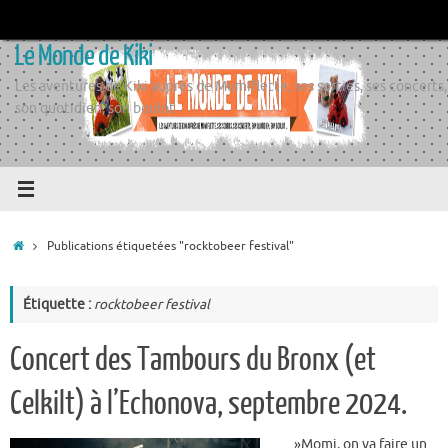
Passer
au
Le Monde de Kiki
contenu
Les aventures de Kiki auprès de Momiflette, ses sorties, ses concerts,
son quotidien, son boulot
Accueil
Publications étiquetées "rocktobeer festival"
Étiquette :
rocktobeer festival
Concert des Tambours du Bronx (et
Celkilt) à l’Echonova, septembre 2024.
_ »Momi, on va faire un