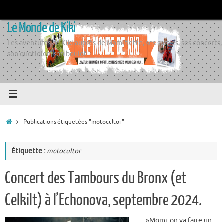
Passer
au
Le Monde de Kiki
contenu
Les aventures de Kiki auprès de Momiflette, ses sorties, ses concerts,
son quotidien, son boulot
Accueil
Publications étiquetées "motocultor"
Étiquette :
motocultor
Concert des Tambours du Bronx (et
Celkilt) à l’Echonova, septembre 2024.
_ »Momi, on va faire un