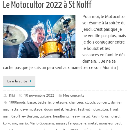
Le Motocultor 2022 à St Nolff
Pour moi, le Motocultor
se résume à la soirée du
jeudi. C’est pas que je
ne veuille pas plus, mais
je dois conjuguer entre
le boulot et les
vacances en famille dès
demain… Je ne te
cache pas que je suis un peu seul aux manettes ce soir. Momi a […]
Lire la suite
Kiki
10 novembre 2022
Mes concerts
1000mods
,
basse
,
batterie
,
bretagne
,
chanteur
,
clutch
,
concert
,
damien
magnette
,
dave mustage
,
doom metal
,
festival
,
festival motocultor
,
front
man
,
Geoffrey Burton
,
guitare
,
headbang
,
heavy metal
,
Kevin Grosmolard
,
ko ko mo
,
mario
,
Mario Goossens
,
massey ferguscene
,
metal
,
monsieur paul
,