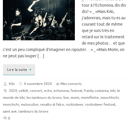
tour à l’Echonova, dis dis
dis? » _ »Mais Kiki,
j’adorerais, mais tu es au
courant tout de même
que je suis très en
retard sur le traitement
de mes photos… et que
c’est un peu compliqué d’imaginer en rajouter… » _ »Mais Momi, on
ne peut pas louper […]
Lire la suite
Kiki
4 novembre 2024
Mes concerts
2024
,
celkilt
,
concert
,
echo
,
echonova
,
festival
,
franky costanza
,
kiki
,
le
monde de kiki
,
les tambours du bronx
,
live
,
momi
,
momiflette
,
monchhichi
,
monchichi
,
motocultor
,
renalto di falco
,
rocktobeer
,
rocktobeer festival
,
saint avé
,
tambours du bronx
0