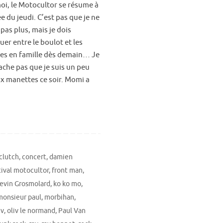
oi, le Motocultor se résume à
ée du jeudi. C’est pas que je ne
 pas plus, mais je dois
er entre le boulot et les
es en famille dès demain… Je
ache pas que je suis un peu
ux manettes ce soir. Momi a
clutch
,
concert
,
damien
tival motocultor
,
front man
,
evin Grosmolard
,
ko ko mo
,
monsieur paul
,
morbihan
,
iv
,
oliv le normand
,
Paul Van