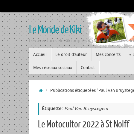
Passer
au
contenu
Le Monde de Kiki
Les aventures de Kiki auprès de Momiflette, ses sort
Passer
Accueil
Le droit d’auteur
Mes concerts
« 
au
contenu
Mes réseaux sociaux
Contact
Accueil
Publications étiquetées "Paul Van Bruyste
Étiquette :
Paul Van Bruystegem
Le Motocultor 2022 à St Nolff