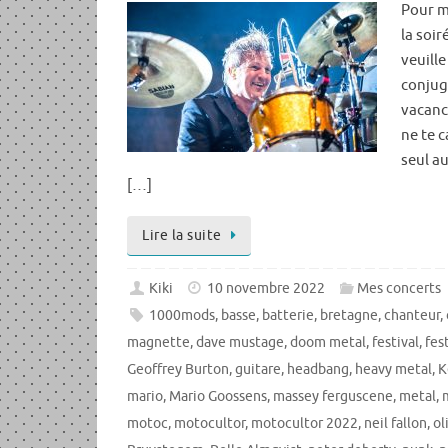
Pour m
la soir
veuille
conjugu
vacanc
ne te c
seul a
[…]
Lire la suite
Kiki
10 novembre 2022
Mes concerts
1000mods
,
basse
,
batterie
,
bretagne
,
chanteur
,
magnette
,
dave mustage
,
doom metal
,
festival
,
fes
Geoffrey Burton
,
guitare
,
headbang
,
heavy metal
,
K
mario
,
Mario Goossens
,
massey ferguscene
,
metal
,
motoc
,
motocultor
,
motocultor 2022
,
neil fallon
,
ol