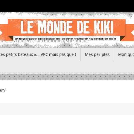
ies, ses concerts, son quotidien, son boulot
Les petits bateaux »… VRC mais pas que !
Mes périples
Mon quo
gem"