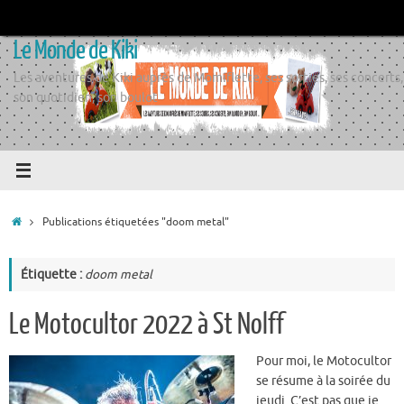
Passer
au
Le Monde de Kiki
contenu
Les aventures de Kiki auprès de Momiflette, ses sorties, ses concerts,
son quotidien, son boulot
Accueil
Publications étiquetées "doom metal"
Étiquette :
doom metal
Le Motocultor 2022 à St Nolff
Pour moi, le Motocultor
se résume à la soirée du
jeudi. C’est pas que je