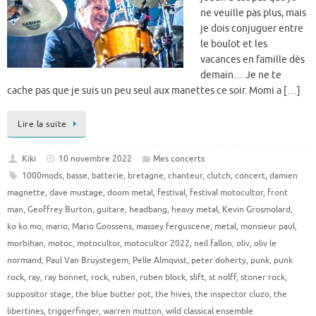
ne veuille pas plus, mais
je dois conjuguer entre
le boulot et les
vacances en famille dès
demain… Je ne te
cache pas que je suis un peu seul aux manettes ce soir. Momi a […]
Lire la suite
Kiki
10 novembre 2022
Mes concerts
1000mods
,
basse
,
batterie
,
bretagne
,
chanteur
,
clutch
,
concert
,
damien
magnette
,
dave mustage
,
doom metal
,
festival
,
festival motocultor
,
front
man
,
Geoffrey Burton
,
guitare
,
headbang
,
heavy metal
,
Kevin Grosmolard
,
ko ko mo
,
mario
,
Mario Goossens
,
massey ferguscene
,
metal
,
monsieur paul
,
morbihan
,
motoc
,
motocultor
,
motocultor 2022
,
neil fallon
,
oliv
,
oliv le
normand
,
Paul Van Bruystegem
,
Pelle Almqvist
,
peter doherty
,
punk
,
punk
rock
,
ray
,
ray bonnet
,
rock
,
ruben
,
ruben block
,
slift
,
st nolff
,
stoner rock
,
suppositor stage
,
the blue butter pot
,
the hives
,
the inspector cluzo
,
the
libertines
,
triggerfinger
,
warren mutton
,
wild classical ensemble