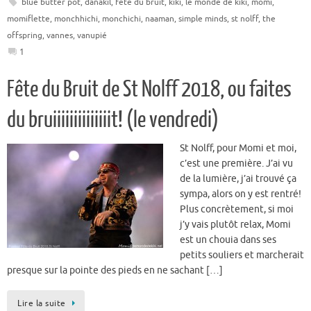
blue butter pot
,
danakil
,
fete du bruit
,
kiki
,
le monde de kiki
,
momi
,
momiflette
,
monchhichi
,
monchichi
,
naaman
,
simple minds
,
st nolff
,
the
offspring
,
vannes
,
vanupié
1
Fête du Bruit de St Nolff 2018, ou faites
du bruiiiiiiiiiiiiiit! (le vendredi)
St Nolff, pour Momi et moi,
c’est une première. J’ai vu
de la lumière, j’ai trouvé ça
sympa, alors on y est rentré!
Plus concrètement, si moi
j’y vais plutôt relax, Momi
est un chouia dans ses
petits souliers et marcherait
presque sur la pointe des pieds en ne sachant […]
Lire la suite