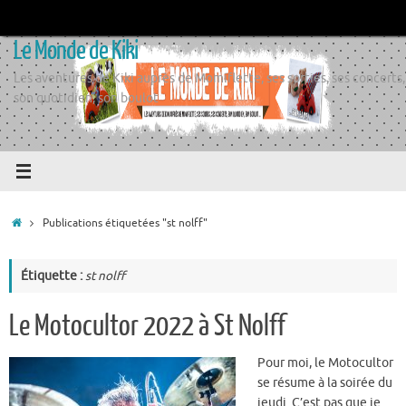
Passer
au
Le Monde de Kiki
contenu
Les aventures de Kiki auprès de Momiflette, ses sorties, ses concerts,
son quotidien, son boulot
Accueil
Publications étiquetées "st nolff"
Étiquette :
st nolff
Le Motocultor 2022 à St Nolff
Pour moi, le Motocultor
se résume à la soirée du
jeudi. C’est pas que je