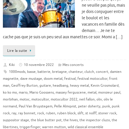
ne veuille pas plus, mais
je dois conjuguer entre
le boulot et les
vacances en famille dès
demain… Je ne te
cache pas que je suis un peu seul aux manettes ce soir. Momi a […]
Lire la suite
Kiki
10 novembre 2022
Mes concerts
1000mods
,
basse
,
batterie
,
bretagne
,
chanteur
,
clutch
,
concert
,
damien
magnette
,
dave mustage
,
doom metal
,
festival
,
festival motocultor
,
front
man
,
Geoffrey Burton
,
guitare
,
headbang
,
heavy metal
,
Kevin Grosmolard
,
ko ko mo
,
mario
,
Mario Goossens
,
massey ferguscene
,
metal
,
monsieur paul
,
morbihan
,
motoc
,
motocultor
,
motocultor 2022
,
neil fallon
,
oliv
,
oliv le
normand
,
Paul Van Bruystegem
,
Pelle Almqvist
,
peter doherty
,
punk
,
punk
rock
,
ray
,
ray bonnet
,
rock
,
ruben
,
ruben block
,
slift
,
st nolff
,
stoner rock
,
suppositor stage
,
the blue butter pot
,
the hives
,
the inspector cluzo
,
the
libertines
,
triggerfinger
,
warren mutton
,
wild classical ensemble