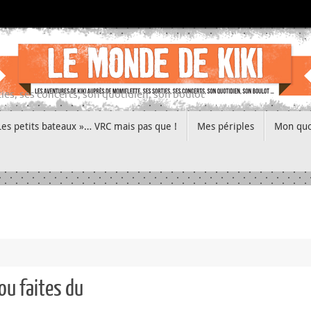
ies, ses concerts, son quotidien, son boulot
Les petits bateaux »… VRC mais pas que !
Mes périples
Mon quo
ou faites du