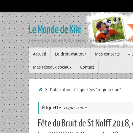
Passer
au
contenu
Le Monde de Kiki
Les aventures de Kiki auprès de Momiflette, ses sort
Passer
Accueil
Le droit d’auteur
Mes concerts
« 
au
contenu
Mes réseaux sociaux
Contact
Accueil
Publications étiquetées "regie scene"
Étiquette :
regie scene
Fête du Bruit de St Nolff 2018, 