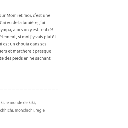
pour Momi et moi, c’est une
’ai vu de la lumière, j’ai
sympa, alors on y est rentré!
ètement, si moi j’y vais plutôt
i est un chouia dans ses
liers et marcherait presque
nte des pieds en ne sachant
iki
,
le monde de kiki
,
chhichi
,
monchichi
,
regie