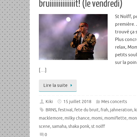
bruiiiiiiiiiiiiiit! (le vendredi)
St Nolff, 
première. J
trouvé ça 
Plus concr
relax, Mom
petits sou
sur la poi
[…]
Lire la suite
Kiki
15 juillet 2018
Mes concerts
BRNS
,
festival
,
fete du bruit
,
frah
,
jahneration
,
k
macklemore
,
milky chance
,
momi
,
momiflette
,
mon
scene
,
samaha
,
shaka ponk
,
st nolff
0