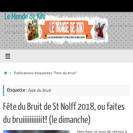
Passer
au
Le Monde de Kiki
contenu
Les aventures de Kiki auprès de Momiflette, ses sorties, ses concerts,
son quotidien, son boulot
Accueil
Publications étiquetées "fete du bruit"
Étiquette :
fete du bruit
Fête du Bruit de St Nolff 2018, ou faites
du bruiiiiiiiiiiit! (le dimanche)
Hey hey, je suis de retour à