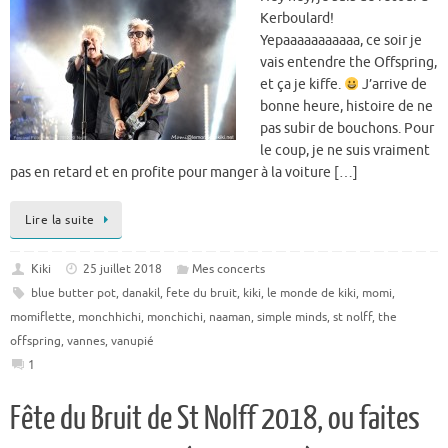
Kerboulard!
Yepaaaaaaaaaaa, ce soir je
vais entendre the Offspring,
et ça je kiffe.
J’arrive de
bonne heure, histoire de ne
pas subir de bouchons. Pour
le coup, je ne suis vraiment
pas en retard et en profite pour manger à la voiture […]
Lire la suite
Kiki
25 juillet 2018
Mes concerts
blue butter pot
,
danakil
,
fete du bruit
,
kiki
,
le monde de kiki
,
momi
,
momiflette
,
monchhichi
,
monchichi
,
naaman
,
simple minds
,
st nolff
,
the
offspring
,
vannes
,
vanupié
1
Fête du Bruit de St Nolff 2018, ou faites