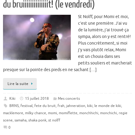
du bruiiiiiiiiiiiiiit! (le vendredi)
St Nolff, pour Momi et moi,
c’est une première. J’ai vu
de la lumière, j’ai trouvé ça
sympa, alors on y est rentré!
Plus concrètement, si moi
j’y vais plutôt relax, Momi
est un chouia dans ses
petits souliers et marcherait
presque sur la pointe des pieds en ne sachant […]
Lire la suite
Kiki
15 juillet 2018
Mes concerts
BRNS
,
festival
,
fete du bruit
,
frah
,
jahneration
,
kiki
,
le monde de kiki
,
macklemore
,
milky chance
,
momi
,
momiflette
,
monchhichi
,
monchichi
,
regie
scene
,
samaha
,
shaka ponk
,
st nolff
0