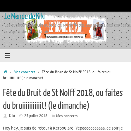
Passer
au
Le Monde de Kiki
contenu
Les aventures de Kiki auprès de Momiflette, ses sorties, ses concerts,
son quotidien, son boulot
Accueil
Mes concerts
Fête du Bruit de St Nolff 2018, ou faites du
bruiiiiiiiiiiit! (le dimanche)
Fête du Bruit de St Nolff 2018, ou faites
du bruiiiiiiiiiiit! (le dimanche)
Kiki
25 juillet 2018
Mes concerts
Hey hey, je suis de retour à Kerboulard! Yepaaaaaaaaaaa, ce soir je