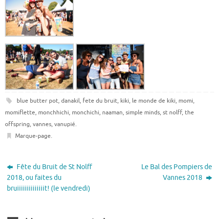
blue butter pot
,
danakil
,
fete du bruit
,
kiki
,
le monde de kiki
,
momi
,
momiflette
,
monchhichi
,
monchichi
,
naaman
,
simple minds
,
st nolff
,
the
offspring
,
vannes
,
vanupié
.
Marque-page
.
Fête du Bruit de St Nolff
Le Bal des Pompiers de
2018, ou faites du
Vannes 2018
bruiiiiiiiiiiiiiit! (le vendredi)