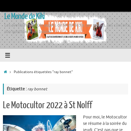
Passer
au
Le Monde de Kiki
contenu
Les aventures de Kiki auprès de Momiflette, ses sorties, ses concerts,
son quotidien, son boulot
Accueil
Publications étiquetées "ray bonnet"
Étiquette :
ray bonnet
Le Motocultor 2022 à St Nolff
Pour moi, le Motocultor
se résume à la soirée du
jeudi. C’est pas que je