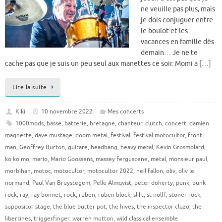
ne veuille pas plus, mais
je dois conjuguer entre
le boulot et les
vacances en famille dès
demain… Je ne te
cache pas que je suis un peu seul aux manettes ce soir. Momi a […]
Lire la suite
Kiki
10 novembre 2022
Mes concerts
1000mods
,
basse
,
batterie
,
bretagne
,
chanteur
,
clutch
,
concert
,
damien
magnette
,
dave mustage
,
doom metal
,
festival
,
festival motocultor
,
front
man
,
Geoffrey Burton
,
guitare
,
headbang
,
heavy metal
,
Kevin Grosmolard
,
ko ko mo
,
mario
,
Mario Goossens
,
massey ferguscene
,
metal
,
monsieur paul
,
morbihan
,
motoc
,
motocultor
,
motocultor 2022
,
neil fallon
,
oliv
,
oliv le
normand
,
Paul Van Bruystegem
,
Pelle Almqvist
,
peter doherty
,
punk
,
punk
rock
,
ray
,
ray bonnet
,
rock
,
ruben
,
ruben block
,
slift
,
st nolff
,
stoner rock
,
suppositor stage
,
the blue butter pot
,
the hives
,
the inspector cluzo
,
the
libertines
,
triggerfinger
,
warren mutton
,
wild classical ensemble