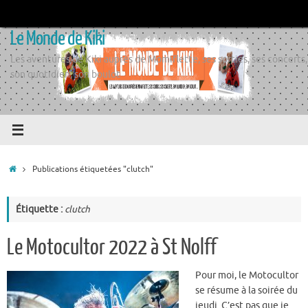
Passer
au
Le Monde de Kiki
contenu
Les aventures de Kiki auprès de Momiflette, ses sorties, ses concerts,
son quotidien, son boulot
Accueil
Publications étiquetées "clutch"
Étiquette :
clutch
Le Motocultor 2022 à St Nolff
Pour moi, le Motocultor
se résume à la soirée du
jeudi. C’est pas que je