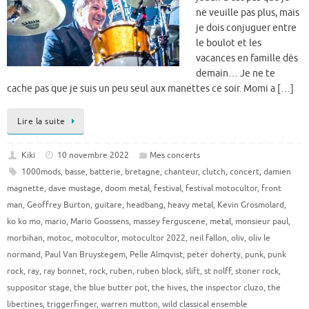
ne veuille pas plus, mais
je dois conjuguer entre
le boulot et les
vacances en famille dès
demain… Je ne te
cache pas que je suis un peu seul aux manettes ce soir. Momi a […]
Lire la suite
Kiki
10 novembre 2022
Mes concerts
1000mods
,
basse
,
batterie
,
bretagne
,
chanteur
,
clutch
,
concert
,
damien
magnette
,
dave mustage
,
doom metal
,
festival
,
festival motocultor
,
front
man
,
Geoffrey Burton
,
guitare
,
headbang
,
heavy metal
,
Kevin Grosmolard
,
ko ko mo
,
mario
,
Mario Goossens
,
massey ferguscene
,
metal
,
monsieur paul
,
morbihan
,
motoc
,
motocultor
,
motocultor 2022
,
neil fallon
,
oliv
,
oliv le
normand
,
Paul Van Bruystegem
,
Pelle Almqvist
,
peter doherty
,
punk
,
punk
rock
,
ray
,
ray bonnet
,
rock
,
ruben
,
ruben block
,
slift
,
st nolff
,
stoner rock
,
suppositor stage
,
the blue butter pot
,
the hives
,
the inspector cluzo
,
the
libertines
,
triggerfinger
,
warren mutton
,
wild classical ensemble