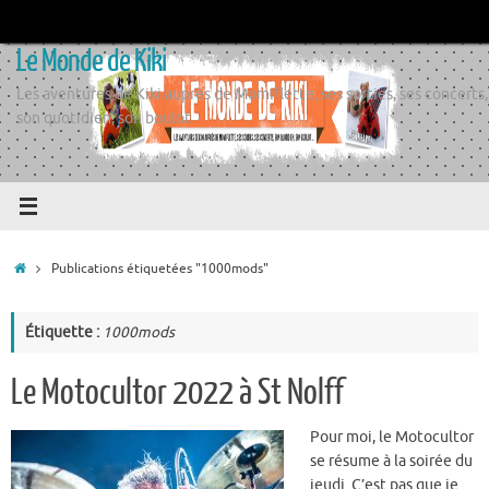
Passer
au
Le Monde de Kiki
contenu
Les aventures de Kiki auprès de Momiflette, ses sorties, ses concerts,
son quotidien, son boulot
Accueil
Publications étiquetées "1000mods"
Étiquette :
1000mods
Le Motocultor 2022 à St Nolff
Pour moi, le Motocultor
se résume à la soirée du
jeudi. C’est pas que je