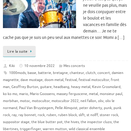
ne veuille pas plus, mais
je dois conjuguer entre
le boulot et les
vacances en famille dès
demain… Je ne te
cache pas que je suis un peu seul aux manettes ce soir. Momi a […]
Lire la suite
Kiki
10 novembre 2022
Mes concerts
1000mods
,
basse
,
batterie
,
bretagne
,
chanteur
,
clutch
,
concert
,
damien
magnette
,
dave mustage
,
doom metal
,
festival
,
festival motocultor
,
front
man
,
Geoffrey Burton
,
guitare
,
headbang
,
heavy metal
,
Kevin Grosmolard
,
ko ko mo
,
mario
,
Mario Goossens
,
massey ferguscene
,
metal
,
monsieur paul
,
morbihan
,
motoc
,
motocultor
,
motocultor 2022
,
neil fallon
,
oliv
,
oliv le
normand
,
Paul Van Bruystegem
,
Pelle Almqvist
,
peter doherty
,
punk
,
punk
rock
,
ray
,
ray bonnet
,
rock
,
ruben
,
ruben block
,
slift
,
st nolff
,
stoner rock
,
suppositor stage
,
the blue butter pot
,
the hives
,
the inspector cluzo
,
the
libertines
,
triggerfinger
,
warren mutton
,
wild classical ensemble