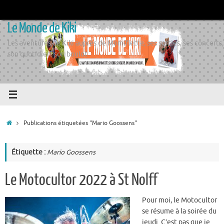
Passer
au
Le Monde de Kiki
contenu
Les aventures de Kiki auprès de Momiflette, ses sorties, ses concerts,
son quotidien, son boulot
Accueil
Publications étiquetées "Mario Goossens"
Étiquette :
Mario Goossens
Le Motocultor 2022 à St Nolff
Pour moi, le Motocultor
se résume à la soirée du
jeudi. C’est pas que je