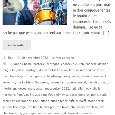
ne veuille pas plus, mais
je dois conjuguer entre
le boulot et les
vacances en famille dès
demain… Je ne te
cache pas que je suis un peu seul aux manettes ce soir. Momi a […]
Lire la suite
Kiki
10 novembre 2022
Mes concerts
1000mods
,
basse
,
batterie
,
bretagne
,
chanteur
,
clutch
,
concert
,
damien
magnette
,
dave mustage
,
doom metal
,
festival
,
festival motocultor
,
front
man
,
Geoffrey Burton
,
guitare
,
headbang
,
heavy metal
,
Kevin Grosmolard
,
ko ko mo
,
mario
,
Mario Goossens
,
massey ferguscene
,
metal
,
monsieur paul
,
morbihan
,
motoc
,
motocultor
,
motocultor 2022
,
neil fallon
,
oliv
,
oliv le
normand
,
Paul Van Bruystegem
,
Pelle Almqvist
,
peter doherty
,
punk
,
punk
rock
,
ray
,
ray bonnet
,
rock
,
ruben
,
ruben block
,
slift
,
st nolff
,
stoner rock
,
suppositor stage
,
the blue butter pot
,
the hives
,
the inspector cluzo
,
the
libertines
,
triggerfinger
,
warren mutton
,
wild classical ensemble