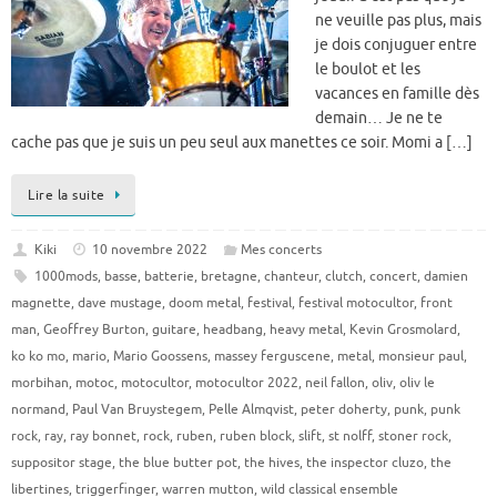
ne veuille pas plus, mais
je dois conjuguer entre
le boulot et les
vacances en famille dès
demain… Je ne te
cache pas que je suis un peu seul aux manettes ce soir. Momi a […]
Lire la suite
Kiki
10 novembre 2022
Mes concerts
1000mods
,
basse
,
batterie
,
bretagne
,
chanteur
,
clutch
,
concert
,
damien
magnette
,
dave mustage
,
doom metal
,
festival
,
festival motocultor
,
front
man
,
Geoffrey Burton
,
guitare
,
headbang
,
heavy metal
,
Kevin Grosmolard
,
ko ko mo
,
mario
,
Mario Goossens
,
massey ferguscene
,
metal
,
monsieur paul
,
morbihan
,
motoc
,
motocultor
,
motocultor 2022
,
neil fallon
,
oliv
,
oliv le
normand
,
Paul Van Bruystegem
,
Pelle Almqvist
,
peter doherty
,
punk
,
punk
rock
,
ray
,
ray bonnet
,
rock
,
ruben
,
ruben block
,
slift
,
st nolff
,
stoner rock
,
suppositor stage
,
the blue butter pot
,
the hives
,
the inspector cluzo
,
the
libertines
,
triggerfinger
,
warren mutton
,
wild classical ensemble