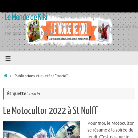
Passer
au
Le Monde de Kiki
contenu
Les aventures de Kiki auprès de Momiflette, ses sorties, ses concerts,
son quotidien, son boulot
Accueil
Publications étiquetées "mario"
Étiquette :
mario
Le Motocultor 2022 à St Nolff
Pour moi, le Motocultor
se résume à la soirée du
jeudi. C’est pas que je