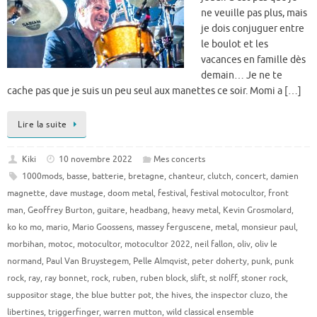
ne veuille pas plus, mais
je dois conjuguer entre
le boulot et les
vacances en famille dès
demain… Je ne te
cache pas que je suis un peu seul aux manettes ce soir. Momi a […]
Lire la suite
Kiki
10 novembre 2022
Mes concerts
1000mods
,
basse
,
batterie
,
bretagne
,
chanteur
,
clutch
,
concert
,
damien
magnette
,
dave mustage
,
doom metal
,
festival
,
festival motocultor
,
front
man
,
Geoffrey Burton
,
guitare
,
headbang
,
heavy metal
,
Kevin Grosmolard
,
ko ko mo
,
mario
,
Mario Goossens
,
massey ferguscene
,
metal
,
monsieur paul
,
morbihan
,
motoc
,
motocultor
,
motocultor 2022
,
neil fallon
,
oliv
,
oliv le
normand
,
Paul Van Bruystegem
,
Pelle Almqvist
,
peter doherty
,
punk
,
punk
rock
,
ray
,
ray bonnet
,
rock
,
ruben
,
ruben block
,
slift
,
st nolff
,
stoner rock
,
suppositor stage
,
the blue butter pot
,
the hives
,
the inspector cluzo
,
the
libertines
,
triggerfinger
,
warren mutton
,
wild classical ensemble