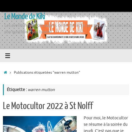
Passer
au
Le Monde de Kiki
contenu
Les aventures de Kiki auprès de Momiflette, ses sorties, ses concerts,
son quotidien, son boulot
Accueil
Publications étiquetées "warren mutton"
Étiquette :
warren mutton
Le Motocultor 2022 à St Nolff
Pour moi, le Motocultor
se résume à la soirée du
jeudi. C’est pas que je