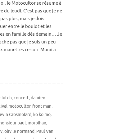
oi, le Motocultor se résume à
ée du jeudi. C’est pas que je ne
 pas plus, mais je dois
er entre le boulot et les
es en famille dès demain… Je
ache pas que je suis un peu
ux manettes ce soir. Momi a
clutch
,
concert
,
damien
tival motocultor
,
front man
,
evin Grosmolard
,
ko ko mo
,
monsieur paul
,
morbihan
,
iv
,
oliv le normand
,
Paul Van