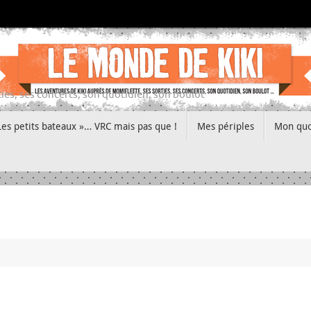
ies, ses concerts, son quotidien, son boulot
Les petits bateaux »… VRC mais pas que !
Mes périples
Mon quo