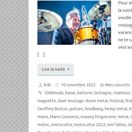
Pour m
la soir
veuille
conjugu
vacanc
ne te c
seul a
[…]
Lire la suite
Kiki
10 novembre 2022
Mes concerts
1000mods
,
basse
,
batterie
,
bretagne
,
chanteur
,
magnette
,
dave mustage
,
doom metal
,
festival
,
fes
Geoffrey Burton
,
guitare
,
headbang
,
heavy metal
,
K
mario
,
Mario Goossens
,
massey ferguscene
,
metal
,
motoc
,
motocultor
,
motocultor 2022
,
neil fallon
,
ol