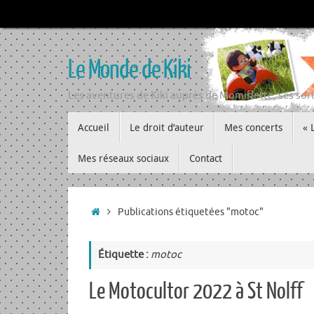
Passer
au
contenu
Le Monde de Kiki
Les aventures de Kiki auprès de Momiflette, ses sort
Passer
Accueil
Le droit d’auteur
Mes concerts
« 
au
contenu
Mes réseaux sociaux
Contact
Accueil
Publications étiquetées "motoc"
Étiquette :
motoc
Le Motocultor 2022 à St Nolff