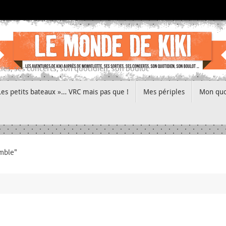
ies, ses concerts, son quotidien, son boulot
Les petits bateaux »… VRC mais pas que !
Mes périples
Mon quo
emble"