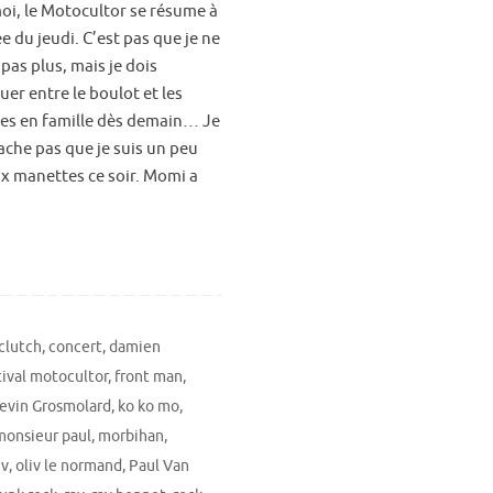
oi, le Motocultor se résume à
ée du jeudi. C’est pas que je ne
 pas plus, mais je dois
er entre le boulot et les
es en famille dès demain… Je
ache pas que je suis un peu
ux manettes ce soir. Momi a
clutch
,
concert
,
damien
tival motocultor
,
front man
,
evin Grosmolard
,
ko ko mo
,
monsieur paul
,
morbihan
,
iv
,
oliv le normand
,
Paul Van