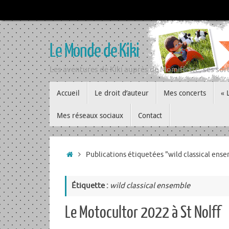
Passer
au
contenu
Le Monde de Kiki
Les aventures de Kiki auprès de Momiflette, ses sort
Passer
Accueil
Le droit d’auteur
Mes concerts
« 
au
contenu
Mes réseaux sociaux
Contact
Accueil
Publications étiquetées "wild classical ens
Étiquette :
wild classical ensemble
Le Motocultor 2022 à St Nolff