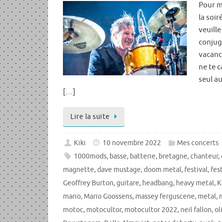
Pour m
la soir
veuille
conjugu
vacanc
ne te c
seul a
[…]
Lire la suite
Kiki
10 novembre 2022
Mes concerts
1000mods
,
basse
,
batterie
,
bretagne
,
chanteur
,
magnette
,
dave mustage
,
doom metal
,
festival
,
fes
Geoffrey Burton
,
guitare
,
headbang
,
heavy metal
,
K
mario
,
Mario Goossens
,
massey ferguscene
,
metal
,
motoc
,
motocultor
,
motocultor 2022
,
neil fallon
,
ol