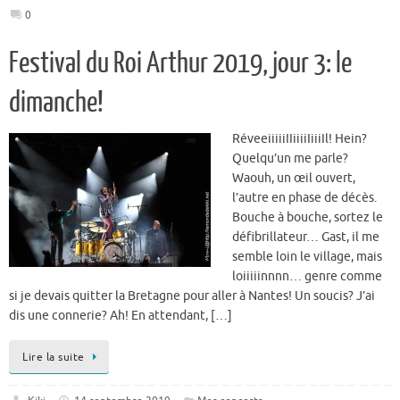
0
Festival du Roi Arthur 2019, jour 3: le
dimanche!
RéveeiiiiiIIiiiiIiiiIl! Hein?
Quelqu’un me parle?
Waouh, un œil ouvert,
l’autre en phase de décès.
Bouche à bouche, sortez le
défibrillateur… Gast, il me
semble loin le village, mais
loiiiiinnnn… genre comme
si je devais quitter la Bretagne pour aller à Nantes! Un soucis? J’ai
dis une connerie? Ah! En attendant, […]
Lire la suite