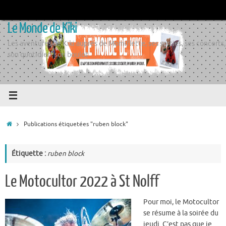
Passer
au
Le Monde de Kiki
contenu
Les aventures de Kiki auprès de Momiflette, ses sorties, ses concerts,
son quotidien, son boulot
Accueil
Publications étiquetées "ruben block"
Étiquette :
ruben block
Le Motocultor 2022 à St Nolff
Pour moi, le Motocultor
se résume à la soirée du
jeudi. C’est pas que je