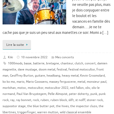
ne veuille pas plus, mais
je dois conjuguer entre
le boulot et les
vacances en famille dès
demain… Je ne te
cache pas que je suis un peu seul aux manettes ce soir. Momi a […]
Lire la suite
Kiki
10 novembre 2022
Mes concerts
1000mods
,
basse
,
batterie
,
bretagne
,
chanteur
,
clutch
,
concert
,
damien
magnette
,
dave mustage
,
doom metal
,
festival
,
festival motocultor
,
front
man
,
Geoffrey Burton
,
guitare
,
headbang
,
heavy metal
,
Kevin Grosmolard
,
ko ko mo
,
mario
,
Mario Goossens
,
massey ferguscene
,
metal
,
monsieur paul
,
morbihan
,
motoc
,
motocultor
,
motocultor 2022
,
neil fallon
,
oliv
,
oliv le
normand
,
Paul Van Bruystegem
,
Pelle Almqvist
,
peter doherty
,
punk
,
punk
rock
,
ray
,
ray bonnet
,
rock
,
ruben
,
ruben block
,
slift
,
st nolff
,
stoner rock
,
suppositor stage
,
the blue butter pot
,
the hives
,
the inspector cluzo
,
the
libertines
,
triggerfinger
,
warren mutton
,
wild classical ensemble