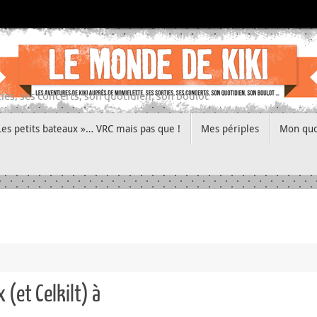
ies, ses concerts, son quotidien, son boulot
Les petits bateaux »… VRC mais pas que !
Mes périples
Mon quo
(et Celkilt) à