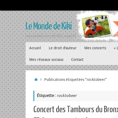
Passer
au
contenu
Le Monde de Kiki
Les aventures de Kiki auprès de Momiflette, ses sort
Passer
Accueil
Le droit d’auteur
Mes concerts
« 
au
contenu
Mes réseaux sociaux
Contact
Accueil
Publications étiquetées "rocktobeer"
Étiquette :
rocktobeer
Concert des Tambours du Bronx 