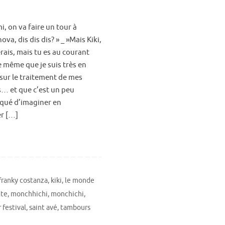
, on va faire un tour à
ova, dis dis dis? » _ »Mais Kiki,
rais, mais tu es au courant
e même que je suis très en
 sur le traitement de mes
… et que c’est un peu
qué d’imaginer en
er […]
franky costanza
,
kiki
,
le monde
tte
,
monchhichi
,
monchichi
,
 festival
,
saint avé
,
tambours