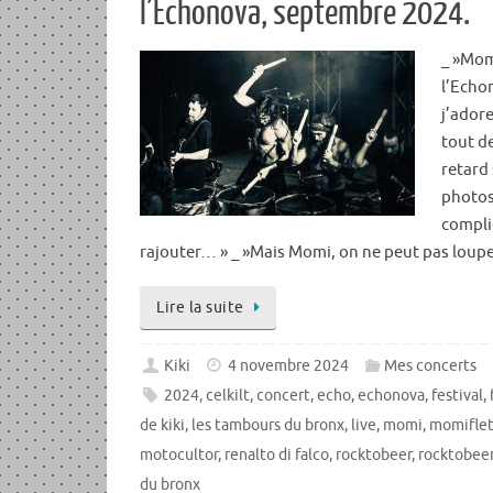
l’Echonova, septembre 2024.
_ »Momi
l’Echon
j’adore
tout d
retard
photos
compli
rajouter… » _ »Mais Momi, on ne peut pas loup
Lire la suite
Kiki
4 novembre 2024
Mes concerts
2024
,
celkilt
,
concert
,
echo
,
echonova
,
festival
,
de kiki
,
les tambours du bronx
,
live
,
momi
,
momifle
motocultor
,
renalto di falco
,
rocktobeer
,
rocktobeer
du bronx