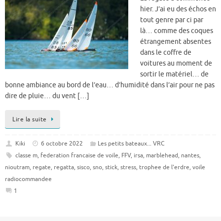
hier. J’ai eu des échos en
tout genre par ci par
là… comme des coques
étrangement absentes
dans le coffre de
voitures au moment de
sortir le matériel… de
bonne ambiance au bord de l’eau… d’humidité dans l’air pour ne pas
dire de pluie… du vent […]
Lire la suite
Kiki
6 octobre 2022
Les petits bateaux... VRC
classe m
,
federation francaise de voile
,
FFV
,
irsa
,
marblehead
,
nantes
,
nioutram
,
regate
,
regatta
,
sisco
,
sno
,
stick
,
stress
,
trophee de l'erdre
,
voile
radiocommandee
1