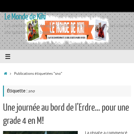
Passer
au
Le Monde de Kiki
contenu
Les aventures de Kiki auprès de Momiflette, ses sorties, ses concerts,
son quotidien, son boulot
Accueil
Publications étiquetées "sno"
Étiquette :
sno
Une journée au bord de l’Erdre… pour une
grade 4 en M!
La régate a commencé