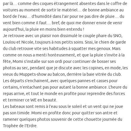
par là… comme des coques étrangement absentes dans le coffre de
voitures au moment de sortir le matériel… de bonne ambiance au
bord de l’eau… d’humidité dans l’air pour ne pas dire de pluie… du
vent bien comme il faut… bref, de quoi me donner envie de venir
aujourd’hui, la pluie en moins bien entendu !
Je retrouve avec un plaisir non dissimulé le couple phare du SNO,
Loulou et Nicole, toujours à nos petits soins. Sissi, le chien de garde
du club retrouve vite ses habitudes à squatter mes genoux. Mais
comme on nous a menti honteusement, et que la pluie s’invite à la
fête, Momi s’installe sur son ordi pour continuer de bosser ses
photos au sec, pendant que je discute avec les copines, en mode, les
vieux du Muppets-show au balcon, derrière la baie vitrée du club.
Les départs s’enchainent, avec quelques pannes et casses pour
certains, n’entachant pas pour autant la bonne ambiance. L’heure du
repas arrive, et tout le monde en profite pour reprendre des forces
et terminer ce WE en beauté.
Les bateaux sont remis à l’eau sous le soleil et un vent qui ne joue
pas son timide. Momi en profite donc pour quitter son antre et
ramener quelques photos souvenir de cette chouette journée du
Trophée de l’Erdre.