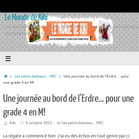
Passer
au
Le Monde de Kiki
contenu
Les aventures de Kiki auprès de Momiflette, ses sorties, ses concerts,
son quotidien, son boulot
Accueil
Les petits bateaux... VRC
Une journée au bord de l’Erdre… pour
une grade 4 en M!
Une journée au bord de l’Erdre… pour une
grade 4 en M!
Kiki
6 octobre 2022
Les petits bateaux... VRC
La régate a commencé hier. J’ai eu des échos en tout genre par ci