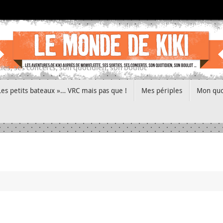
ies, ses concerts, son quotidien, son boulot
Les petits bateaux »… VRC mais pas que !
Mes périples
Mon quo