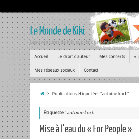
Passer
au
contenu
Le Monde de Kiki
Les aventures de Kiki auprès de Momiflette, ses sort
Passer
Accueil
Le droit d’auteur
Mes concerts
« 
au
contenu
Mes réseaux sociaux
Contact
Accueil
Publications étiquetées "antoine koch"
Étiquette :
antoine koch
Mise à l’eau du « For People »