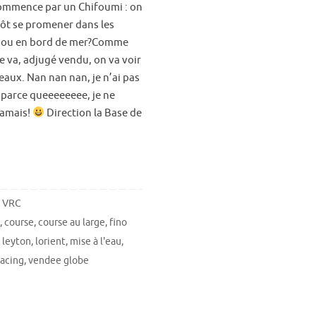
ommence par un Chifoumi : on
tôt se promener dans les
, ou en bord de mer?Comme
e va, adjugé vendu, on va voir
eaux. Nan nan nan, je n’ai pas
 parce queeeeeeee, je ne
jamais!
Direction la Base de
. VRC
k
,
course
,
course au large
,
fino
,
leyton
,
lorient
,
mise à l'eau
,
racing
,
vendee globe