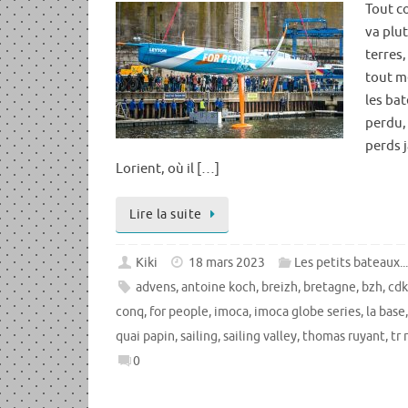
Tout c
va plu
terres
tout m
les bat
perdu,
perds 
Lorient, où il […]
Lire la suite
Kiki
18 mars 2023
Les petits bateaux..
advens
,
antoine koch
,
breizh
,
bretagne
,
bzh
,
cd
conq
,
for people
,
imoca
,
imoca globe series
,
la base
quai papin
,
sailing
,
sailing valley
,
thomas ruyant
,
tr 
0