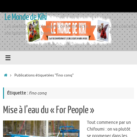
Passer
au
Le Monde de Kiki
contenu
Les aventures de Kiki auprès de Momiflette, ses sorties, ses concerts,
son quotidien, son boulot
Accueil
Publications étiquetées "fino conq"
Étiquette :
fino conq
Mise à l’eau du « For People »
Tout commence par un
Chifoumi : on va plutôt
se promener dans les