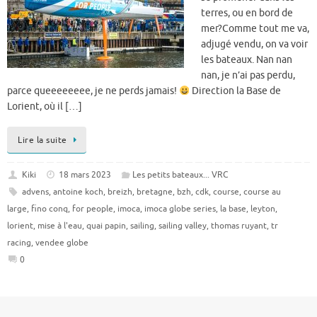
terres, ou en bord de
mer?Comme tout me va,
adjugé vendu, on va voir
les bateaux. Nan nan
nan, je n’ai pas perdu,
parce queeeeeeee, je ne perds jamais!
Direction la Base de
Lorient, où il […]
Lire la suite
Kiki
18 mars 2023
Les petits bateaux... VRC
advens
,
antoine koch
,
breizh
,
bretagne
,
bzh
,
cdk
,
course
,
course au
large
,
fino conq
,
for people
,
imoca
,
imoca globe series
,
la base
,
leyton
,
lorient
,
mise à l'eau
,
quai papin
,
sailing
,
sailing valley
,
thomas ruyant
,
tr
racing
,
vendee globe
0