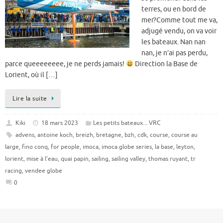
terres, ou en bord de
mer?Comme tout me va,
adjugé vendu, on va voir
les bateaux. Nan nan
nan, je n’ai pas perdu,
parce queeeeeeee, je ne perds jamais!
Direction la Base de
Lorient, où il […]
Lire la suite
Kiki
18 mars 2023
Les petits bateaux... VRC
advens
,
antoine koch
,
breizh
,
bretagne
,
bzh
,
cdk
,
course
,
course au
large
,
fino conq
,
for people
,
imoca
,
imoca globe series
,
la base
,
leyton
,
lorient
,
mise à l'eau
,
quai papin
,
sailing
,
sailing valley
,
thomas ruyant
,
tr
racing
,
vendee globe
0