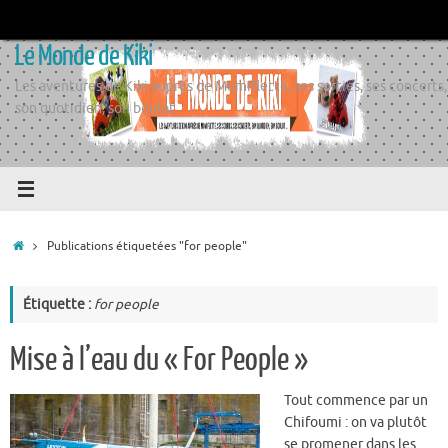
Passer
au
Le Monde de Kiki
contenu
Les aventures de Kiki auprès de Momiflette, ses sorties, ses concerts,
son quotidien, son boulot
Accueil
Publications étiquetées "for people"
Étiquette :
for people
Mise à l’eau du « For People »
Tout commence par un
Chifoumi : on va plutôt
se promener dans les