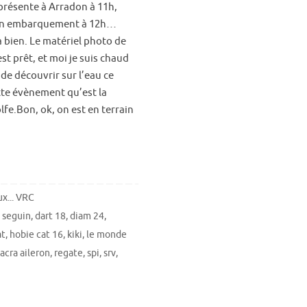
présente à Arradon à 11h,
un embarquement à 12h…
a bien. Le matériel photo de
t prêt, et moi je suis chaud
de découvrir sur l’eau ce
te évènement qu’est la
lfe.Bon, ok, on est en terrain
x... VRC
 seguin
,
dart 18
,
diam 24
,
at
,
hobie cat 16
,
kiki
,
le monde
acra aileron
,
regate
,
spi
,
srv
,