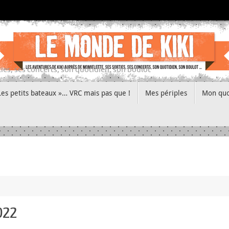
ies, ses concerts, son quotidien, son boulot
Les petits bateaux »… VRC mais pas que !
Mes périples
Mon quo
2022