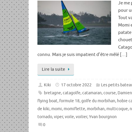
Je me 
pour 
Tout v
Momi es
patate 
chouet
Catago
connu. Mais je suis impatient d’être mêlé […]
Lire la suite
Kiki
17 octobre 2022
Les petits bateau
bretagne
,
catagolfe
,
catamaran
,
course
,
Damien
flying boat
,
formule 18
,
golfe du morbihan
,
hobie c
de kiki
,
momi
,
momiflette
,
morbihan
,
multicoque
,
n
tornado
,
viper
,
voile
,
voilier
,
Yvan bourgnon
0