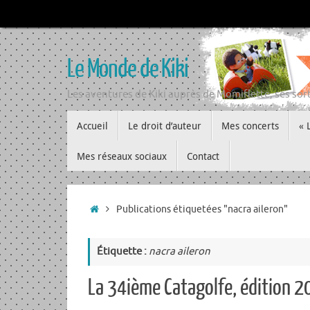
Passer
au
contenu
Le Monde de Kiki
Les aventures de Kiki auprès de Momiflette, ses sort
Passer
Accueil
Le droit d’auteur
Mes concerts
« 
au
contenu
Mes réseaux sociaux
Contact
Accueil
Publications étiquetées "nacra aileron"
Étiquette :
nacra aileron
La 34ième Catagolfe, édition 