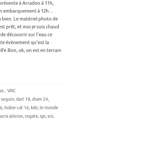
présente à Arradon à 11h,
un embarquement à 12h…
a bien. Le matériel photo de
t prêt, et moi je suis chaud
de découvrir sur l’eau ce
te évènement qu’est la
lfe.Bon, ok, on est en terrain
x... VRC
 seguin
,
dart 18
,
diam 24
,
at
,
hobie cat 16
,
kiki
,
le monde
acra aileron
,
regate
,
spi
,
srv
,