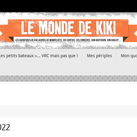
ies, ses concerts, son quotidien, son boulot
Les petits bateaux »… VRC mais pas que !
Mes périples
Mon quo
2022