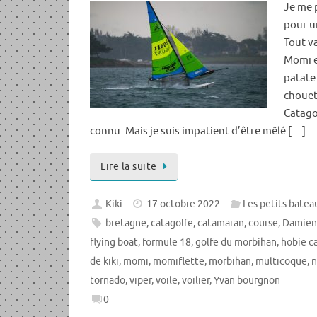
Je me 
pour 
Tout v
Momi es
patate 
chouet
Catago
connu. Mais je suis impatient d’être mêlé […]
Lire la suite
Kiki
17 octobre 2022
Les petits bateau
bretagne
,
catagolfe
,
catamaran
,
course
,
Damien
flying boat
,
formule 18
,
golfe du morbihan
,
hobie c
de kiki
,
momi
,
momiflette
,
morbihan
,
multicoque
,
n
tornado
,
viper
,
voile
,
voilier
,
Yvan bourgnon
0