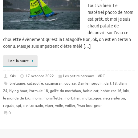
Tout va bien. Le
matériel photo de Momi
est prêt, et moi je suis
chaud patate de
découvrir sur l’eau ce
chouette évènement qu’est la Catagolfe.Bon, ok, on est en terrain
connu. Mais je suis impatient d’être mêlé […]
Lire la suite
Kiki
17 octobre 2022
Les petits bateaux... VRC
bretagne
,
catagolfe
,
catamaran
,
course
,
Damien seguin
,
dart 18
,
diam
24
,
flying boat
,
formule 18
,
golfe du morbihan
,
hobie cat
,
hobie cat 16
,
kiki
,
le monde de kiki
,
momi
,
momiflette
,
morbihan
,
multicoque
,
nacra aileron
,
regate
,
spi
,
srv
,
tornado
,
viper
,
voile
,
voilier
,
Yvan bourgnon
0