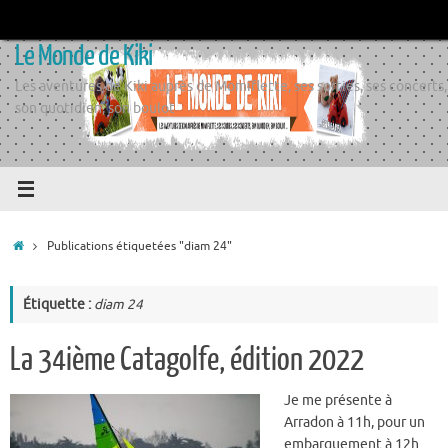
Passer
au
Le Monde de Kiki
contenu
Les aventures de Kiki auprès de Momiflette, ses sorties, ses concerts,
son quotidien, son boulot
Accueil
Publications étiquetées "diam 24"
Étiquette :
diam 24
La 34ième Catagolfe, édition 2022
Je me présente à
Arradon à 11h, pour un
embarquement à 12h…