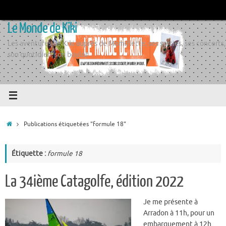
Passer
au
Le Monde de Kiki
contenu
Les aventures de Kiki auprès de Momiflette, ses sorties, ses concerts,
son quotidien, son boulot
Accueil
Publications étiquetées "formule 18"
Étiquette :
formule 18
La 34ième Catagolfe, édition 2022
Je me présente à
Arradon à 11h, pour un
embarquement à 12h…