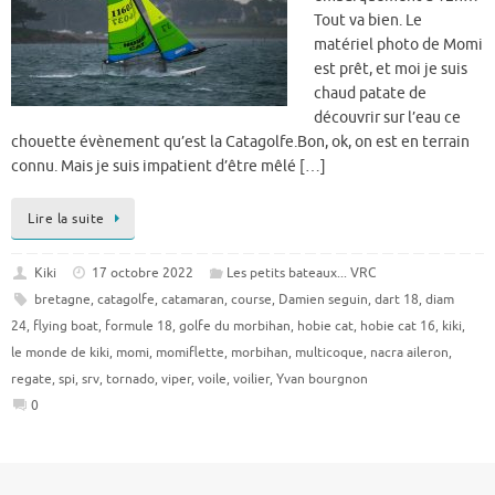
Tout va bien. Le
matériel photo de Momi
est prêt, et moi je suis
chaud patate de
découvrir sur l’eau ce
chouette évènement qu’est la Catagolfe.Bon, ok, on est en terrain
connu. Mais je suis impatient d’être mêlé […]
Lire la suite
Kiki
17 octobre 2022
Les petits bateaux... VRC
bretagne
,
catagolfe
,
catamaran
,
course
,
Damien seguin
,
dart 18
,
diam
24
,
flying boat
,
formule 18
,
golfe du morbihan
,
hobie cat
,
hobie cat 16
,
kiki
,
le monde de kiki
,
momi
,
momiflette
,
morbihan
,
multicoque
,
nacra aileron
,
regate
,
spi
,
srv
,
tornado
,
viper
,
voile
,
voilier
,
Yvan bourgnon
0