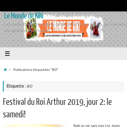
Passer
au
Le Monde de Kiki
contenu
Les aventures de Kiki auprès de Momiflette, ses sorties, ses concerts,
son quotidien, son boulot
Accueil
Publications étiquetées "BO"
Étiquette :
BO
Festival du Roi Arthur 2019, jour 2: le
samedi!
Bah je ne sais pas toi, mais