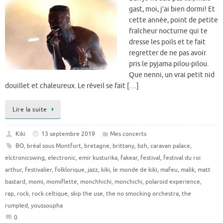
gast, moi, j’ai bien dormi! Et
cette année, point de petite
fraîcheur nocturne qui te
dresse les poils et te fait
regretter de ne pas avoir
pris le pyjama pilou-pilou.
Que nenni, un vrai petit nid
douillet et chaleureux. Le réveil se fait […]
Lire la suite
Kiki
13 septembre 2019
Mes concerts
BO
,
bréal sous Montfort
,
bretagne
,
brittany
,
bzh
,
caravan palace
,
elctronicswing
,
electronic
,
emir kusturika
,
fakear
,
festival
,
festival du roi
arthur
,
festivalier
,
folklorique
,
jazz
,
kiki
,
le monde de kiki
,
mafeu
,
malik
,
matt
bastard
,
momi
,
momiflette
,
monchhichi
,
monchichi
,
polaroid experience
,
rap
,
rock
,
rock celtique
,
skip the use
,
the no smocking orchestra
,
the
rumpled
,
youssoupha
0