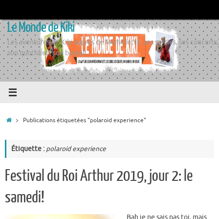
Passer
au
Le Monde de Kiki
contenu
Les aventures de Kiki auprès de Momiflette, ses sorties, ses concerts,
son quotidien, son boulot
Accueil
Publications étiquetées "polaroid experience"
Étiquette :
polaroid experience
Festival du Roi Arthur 2019, jour 2: le
samedi!
Bah je ne sais pas toi, mais