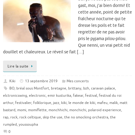
gast, moi, j’ai bien dormi! Et
cette année, point de petite
fraîcheur nocturne qui te
dresse les poils et te fait
regretter de ne pas avoir
pris le pyjama pilou-pilou.
Que nenni, un vrai petit nid
douillet et chaleureux. Le réveil se fait […]
Lire la suite
Kiki
13 septembre 2019
Mes concerts
BO
,
bréal sous Montfort
,
bretagne
,
brittany
,
bzh
,
caravan palace
,
elctronicswing
,
electronic
,
emir kusturika
,
fakear
,
festival
,
festival du roi
arthur
,
festivalier
,
folklorique
,
jazz
,
kiki
,
le monde de kiki
,
mafeu
,
malik
,
matt
bastard
,
momi
,
momiflette
,
monchhichi
,
monchichi
,
polaroid experience
,
rap
,
rock
,
rock celtique
,
skip the use
,
the no smocking orchestra
,
the
rumpled
,
youssoupha
0